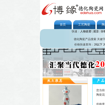
首页
工艺陶瓷
陶
快速：
人物瓷塑
|
观音
|
弥
德化陶瓷产品搜索 关健
价格快速查询：
20以下
2
您当前
陶瓷花
价格