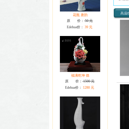
高温
花瓶 唐韵
原 价：
50 元
Edehua价：
39 元
福满乾坤 德
原 价：
1500 元
Edehua价：
1280 元