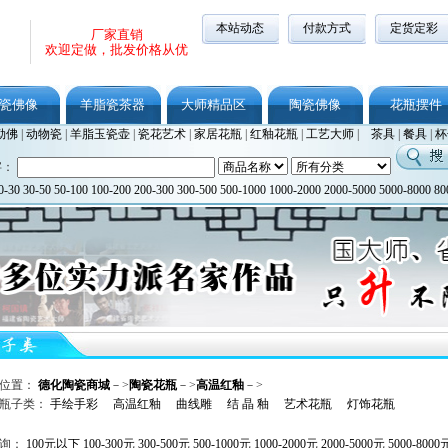
本站动态
付款方式
定货定彩
厂家直销
欢迎定做，批发价格从优
瓷佛像
羊脂瓷茶器
大师精品区
陶瓷佛像
花瓶摆件
勒佛
|
动物瓷
|
羊脂玉瓷壶
|
瓷花艺术
|
家居花瓶
|
红釉花瓶
|
工艺大师
|
茶具
|
餐具
|
杯
字：
0-30
30-50
50-100
100-200
200-300
300-500
500-1000
1000-2000
2000-5000
5000-8000
80
位置：
德化陶瓷商城
－>
陶瓷花瓶
－>
高温红釉
－>
瓶子类：
手绘手彩
高温红釉
曲线雕
结 晶 釉
艺术花瓶
灯饰花瓶
查询：
100元以下
100-300元
300-500元
500-1000元
1000-2000元
2000-5000元
5000-8000