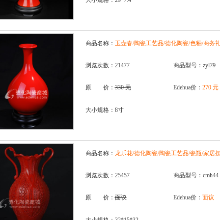
大小规格：29*7.4
商品名称：
玉壶春/陶瓷工艺品/德化陶瓷/色釉/商务
浏览次数：21477
商品型号：zyl79
原 价：
330 元
Edehua价：
270 元
大小规格：8寸
商品名称：
龙乐花/德化陶瓷/陶瓷工艺品/瓷瓶/家居
浏览次数：25457
商品型号：cmh44
原 价：
面议
Edehua价：
面议