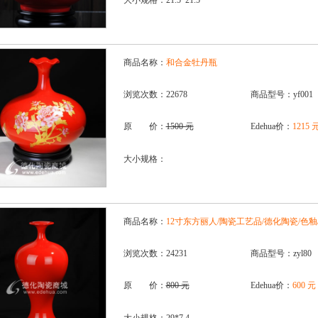
大小规格：21.5*21.5
商品名称：
和合金牡丹瓶
浏览次数：22678
商品型号：yf001
原 价：
1500 元
Edehua价：
1215 
大小规格：
商品名称：
12寸东方丽人/陶瓷工艺品/德化陶瓷/色釉
浏览次数：24231
商品型号：zyl80
原 价：
800 元
Edehua价：
600 元