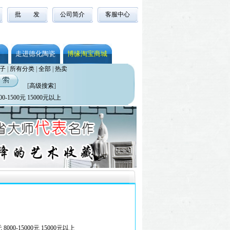
批 发
公司简介
客服中心
走进德化陶瓷
博缘淘宝商城
子
|
所有分类
|
全部
|
热卖
[
高级搜索
]
00-1500元
15000元以上
元
8000-15000元
15000元以上