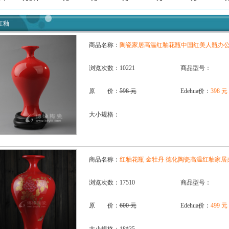
红釉
商品名称：
陶瓷家居高温红釉花瓶中国红美人瓶办
浏览次数：10221
商品型号：
原 价：
598 元
Edehua价：
398 元
大小规格：
商品名称：
红釉花瓶 金牡丹 德化陶瓷高温红釉家
浏览次数：17510
商品型号：
原 价：
600 元
Edehua价：
499 元