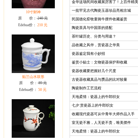
金华这场民间收藏展厉害了！上百件精
一批罕见古代陶瓷玉器珍品亮相京城
10寸财神
原 价：
240 元
民国德化窑牧童骑牛摆件收藏鉴赏
Edehua价：
210 元
陶瓷茶具与中国茶的搭配
茶叶罐历史、分类与用途？
品收藏之风华，赏瓷器之华美
瓷器鉴定我有小妙招
鉴赏小贴士：文物瓷器保护和收藏
瓷器收藏要把握好几个尺度
贴兰山水鼓形
古瓷器收藏真品与赝品的比对较量
原 价：
89 元
陶瓷制作工艺流程
Edehua价：
50 元
天地柔情：瓷器上的牛郎织女
七夕:赏瓷器上的牛郎织女
收藏现代瓷器可从中青年大师作品入手
室无瓷不雅，人无瓷不贵，唯美摆件
天地柔情：瓷器上的牛郎织女