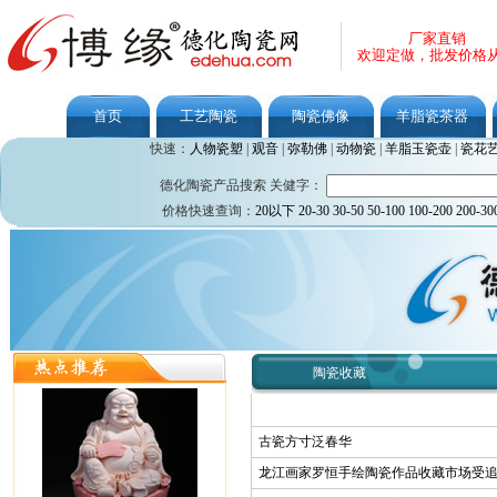
厂家直销
欢迎定做，批发价格
首页
工艺陶瓷
陶瓷佛像
羊脂瓷茶器
快速：
人物瓷塑
|
观音
|
弥勒佛
|
动物瓷
|
羊脂玉瓷壶
|
瓷花
德化陶瓷产品搜索 关健字：
价格快速查询：
20以下
20-30
30-50
50-100
100-200
200-30
陶瓷收藏
古瓷方寸泛春华
龙江画家罗恒手绘陶瓷作品收藏市场受