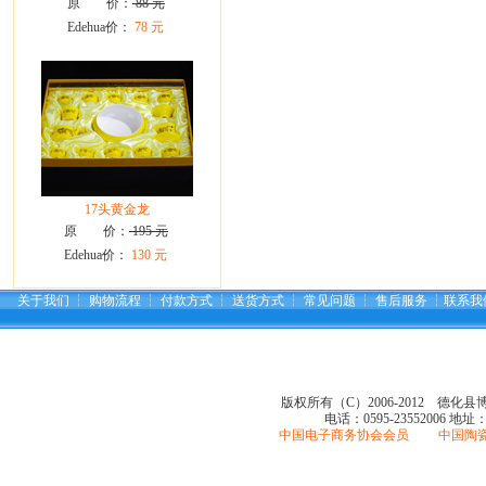
原 价：
88 元
Edehua价：
78 元
17头黄金龙
原 价：
195 元
Edehua价：
130 元
关于我们
┆
购物流程
┆
付款方式
┆
送货方式
┆
常见问题
┆
售后服务
┆
联系我
版权所有（C）2006-2012 德化
电话：0595-23552006
地址
中国电子商务协会会员 中国陶