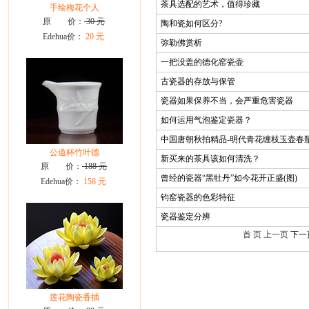
茶具选配的艺术，值得珍藏
手绘梅花个人
原 价：
30 元
陶和瓷如何区分?
Edehua价：
20 元
弥勒佛赏析
一把没盖的德化窑瓷壶
古瓷器的存放与保管
瓷器如果保养不当，会严重危害瓷器
如何运用气泡鉴定瓷器？
中国唐朝秋拍精品-明代青花缠枝玉壶春
公道杯竹叶德
新买来的茶具该如何清洗？
原 价：
188 元
曾经的瓷器“黑牡丹”如今花开正盛(图)
Edehua价：
158 元
钧窑瓷器的色彩特征
瓷器鉴定分辨
首 页 上一页
下一
莲花陶瓷香插