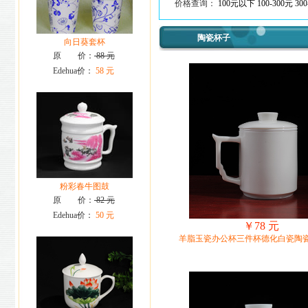
价格查询：
100元以下
100-300元
300
陶瓷杯子
向日葵套杯
原 价：
88 元
Edehua价：
58 元
粉彩春牛图鼓
原 价：
82 元
Edehua价：
50 元
￥78 元
羊脂玉瓷办公杯三件杯德化白瓷陶