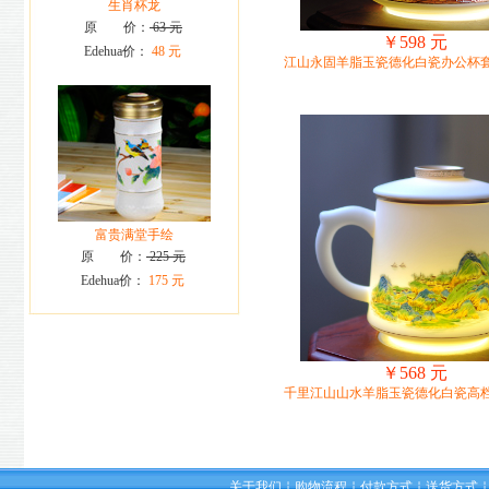
生肖杯龙
原 价：
63 元
￥598 元
Edehua价：
48 元
江山永固羊脂玉瓷德化白瓷办公杯
富贵满堂手绘
原 价：
225 元
Edehua价：
175 元
￥568 元
千里江山山水羊脂玉瓷德化白瓷高
关于我们
购物流程
付款方式
送货方式
┆
┆
┆