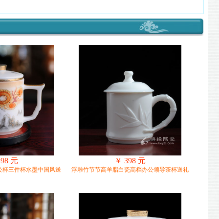
498 元
￥ 398 元
公杯三件杯水墨中国风送
浮雕竹节节高羊脂白瓷高档办公领导茶杯送礼