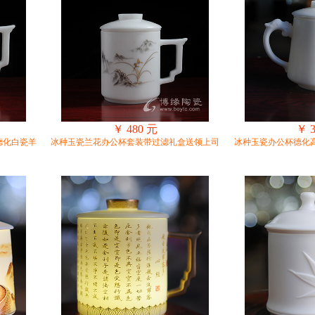
￥ 480 元
￥ 
德化白瓷羊
冰种玉瓷兰花办公杯套装带过滤礼盒送领上司
冰种玉瓷办公杯德化