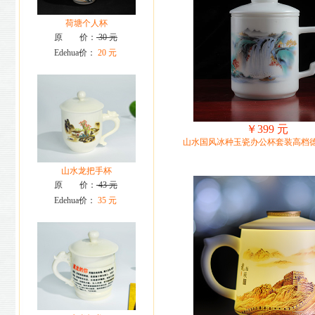
荷塘个人杯
原 价：
30 元
Edehua价：
20 元
￥399 元
山水国风冰种玉瓷办公杯套装高档
山水龙把手杯
原 价：
43 元
Edehua价：
35 元