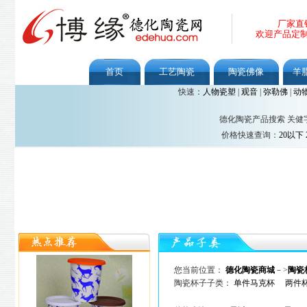
厂家直
欢迎产品定
首页
工艺陶瓷
陶瓷佛像
羊
快速：
人物瓷塑
|
观音
|
弥勒佛
|
动
德化陶瓷产品搜索 关健
价格快速查询：
20以下
您当前位置：
德化陶瓷商城
－>
陶瓷
陶瓷杯子子类：
单件马克杯
两件