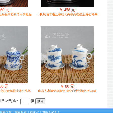
460 元
￥ 458 元
化白瓷高档领导同事礼品
一帆风顺羊脂玉瓷德化白瓷高档描金办公杯领
80 元
￥ 80 元
德化白瓷青花过滤四件杯
山水人家情侣杯套组 德化白瓷过滤四件杯套
商品 转到第：
页
陶瓷文化
陶瓷收藏
德化窑
陶瓷名家名人
┆
┆
┆