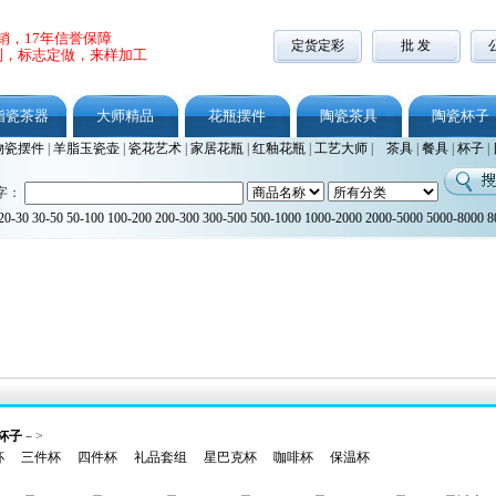
销，17年信誉保障
定货定彩
批 发
制，标志定做，来样加工
脂瓷茶器
大师精品
花瓶摆件
陶瓷茶具
陶瓷杯子
物瓷摆件
|
羊脂玉瓷壶
|
瓷花艺术
|
家居花瓶
|
红釉花瓶
|
工艺大师
|
茶具
|
餐具
|
杯子
|
字：
20-30
30-50
50-100
100-200
200-300
300-500
500-1000
1000-2000
2000-5000
5000-8000
8
杯子
－>
杯
三件杯
四件杯
礼品套组
星巴克杯
咖啡杯
保温杯