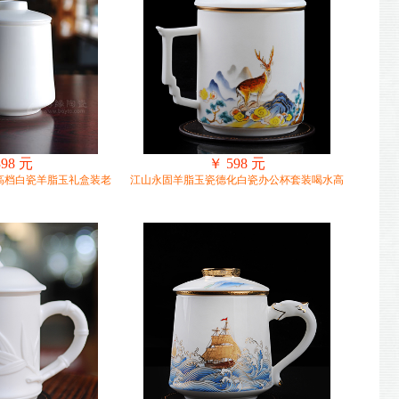
398 元
￥ 598 元
高档白瓷羊脂玉礼盒装老
江山永固羊脂玉瓷德化白瓷办公杯套装喝水高