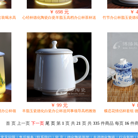
￥ 698 元
￥ 
套装喝水高
心经杯德化陶瓷白瓷羊脂玉高档办公杯茶杯送
竹节办公杯脂玉瓷德
￥ 99 元
￥ 
档办公杯领
羊脂玉瓷德化白瓷办公杯送同事领导高档雅致
蝶恋花情侣杯套组 
首 页 上一页
下一页
尾 页
第
1
页 共
21
页 共
335
件商品 每页
16
件
常见问题
售后服务
联系我们
留 言
德化陶瓷新闻
走进德化陶瓷
行业新闻
┆
┆
┆
┆
┆
┆
┆
┆