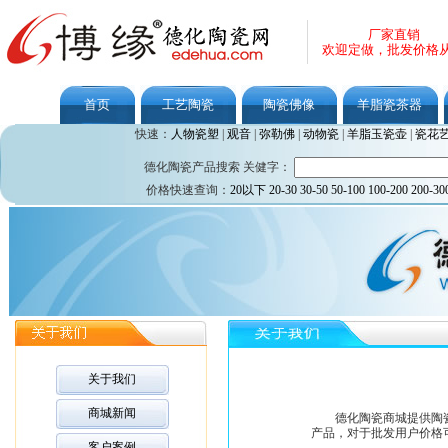
厂家直销
欢迎定做，批发价格
首页
工艺陶瓷
陶瓷佛像
羊脂瓷茶器
快速：
人物瓷塑
|
观音
|
弥勒佛
|
动物瓷
|
羊脂玉瓷壶
|
瓷花
德化陶瓷产品搜索 关健字：
价格快速查询：
20以下
20-30
30-50
50-100
100-200
200-30
关于我们
商城新闻
德化陶瓷商城提供陶瓷
产品，对于批发用户价格
客户案例