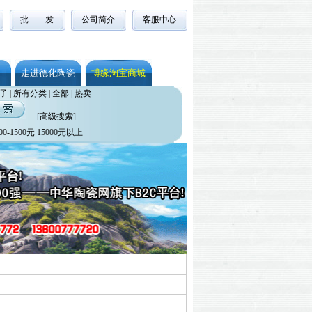
批 发
公司简介
客服中心
走进德化陶瓷
博缘淘宝商城
子
|
所有分类
|
全部
|
热卖
[
高级搜索
]
00-1500元
15000元以上