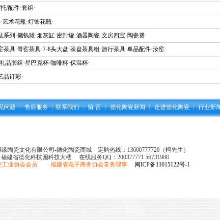
/托/配件
·
套组
·
釉
·
艺术花瓶
·
灯饰花瓶
·
盆系列
·
储钱罐
·
烟灰缸
·
密封罐
·
酒器陶瓷
·
文房四宝
·
陶瓷煲
·
窑茶具
·
哥窑茶具
·
7-8头大盘
·
茶盘茶具组
·
旅行茶具
·
单品配件
·
汝窑
·
礼品套组
·
星巴克杯
·
咖啡杯
·
保温杯
·
艺品订彩
·
见问题
┆
售后服务
┆
联系我们
┆
留 言
┆
德化陶瓷新闻
┆
走进德化陶瓷
┆
行业新
县博缘陶瓷文化有限公司-德化陶瓷商城 定购热线：13600777720（柯先生）
：福建省德化科技园科技大楼 在线服务QQ：
200377771 56731988
瓷工业协会会员 福建省电子商务协会常务理事
闽ICP备11015122号-1