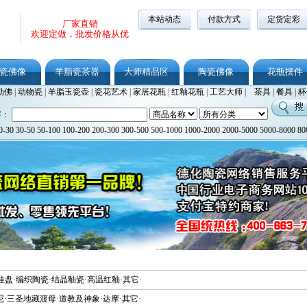
本站动态
付款方式
定货定彩
厂家直销
欢迎定做，批发价格从优
瓷佛像
羊脂瓷茶器
大师精品区
陶瓷佛像
花瓶摆件
勒佛
|
动物瓷
|
羊脂玉瓷壶
|
瓷花艺术
|
家居花瓶
|
红釉花瓶
|
工艺大师
|
茶具
|
餐具
|
杯
字：
0-30
30-50
50-100
100-200
200-300
300-500
500-1000
1000-2000
2000-5000
5000-8000
80
挂盘
·
编织陶瓷
·
结晶釉瓷
·
高温红釉
·
其它
·
尼
·
三圣地藏渡母
·
道教及神象
·
达摩
·
其它
·