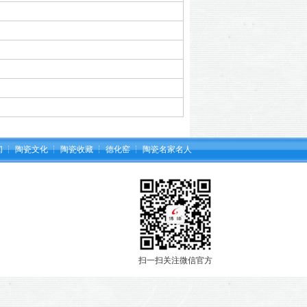
闻
┆
陶瓷文化
┆
陶瓷收藏
┆
德化窑
┆
陶瓷名家名人
扫一扫关注微信官方