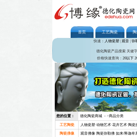
首页
工艺陶瓷
陶
快速：
人物瓷塑
|
观音
|
弥
德化陶瓷产品搜索 关健
价格快速查询：
20以下
2
您的位置：
德化陶瓷商城
－>
商品分类
工艺陶瓷
人物瓷塑
·
动物艺术
·
花卉艺术
·
陶瓷
陶瓷佛像
观音佛像
·
陶瓷弥勒佛
·
如来/释迦牟