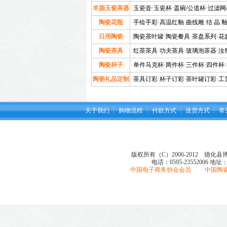
羊脂玉瓷茶器
玉瓷壶
·
玉瓷杯
·
盖碗/公道杯
·
过滤网
陶瓷花瓶
手绘手彩
·
高温红釉
·
曲线雕
·
结 晶 
日用陶瓷
陶瓷茶叶罐
·
陶瓷餐具
·
茶盘系列
·
花
陶瓷茶具
红茶茶具
·
功夫茶具
·
玻璃泡茶器
·
汝
陶瓷杯子
单件马克杯
·
两件杯
·
三件杯
·
四件杯
·
陶瓷礼品定制
茶具订彩
·
杯子订彩
·
茶叶罐订彩
·
工
关于我们
┆
购物流程
┆
付款方式
┆
送货方式
┆
常
版权所有（C）2006-2012 德化
电话：0595-23552006
地址
中国电子商务协会会员 中国陶