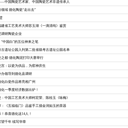
——中国陶瓷艺术家、中国陶瓷艺术非遗传承人
领域 德化陶瓷“走出去”
璧
福建省工艺美术大师苏玉湖《一滴清纯》鉴赏
记调研陶瓷企业
：“中国白”的五位神来之笔
考古遗址公园入列第二批省级考古遗址公园名单
瓷之都·德化陶泥打印大赛举行
龙宫：以瓷为供品，为窑神庆生
外办领导到德化县调研
德化白瓷作品将亮相广州
德化一季度经济数据出炉！
瓷：中国工艺美术大师柯宏荣、陈桂玉《咏梅》
荐：《五福临门》品鉴手工描金润如玉的茶器
示！恭喜德化这14人！
窑望千年 续写华章