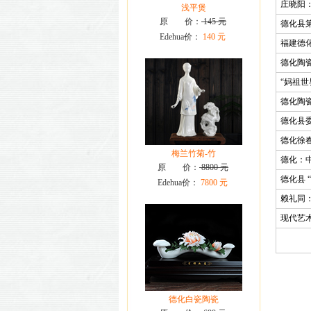
庄晓阳
浅平煲
原 价：
145 元
德化县
Edehua价：
140 元
福建德
德化陶
“妈祖
德化陶
德化县
德化徐
梅兰竹菊-竹
德化：
原 价：
8800 元
德化县 
Edehua价：
7800 元
赖礼同
现代艺
德化白瓷陶瓷