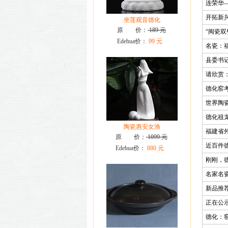
连荣华
开拓新兴
坐莲观音德化
原 价：
189 元
“闽瓷双
Edehua价：
99 元
名瓷：
县委书
请欣赏
德化窑
世界陶
德化祖
陶瓷惠安女渔
福建省
原 价：
1099 元
近百件
Edehua价：
880 元
刚刚，
名家名
新品推
正在公
德化：