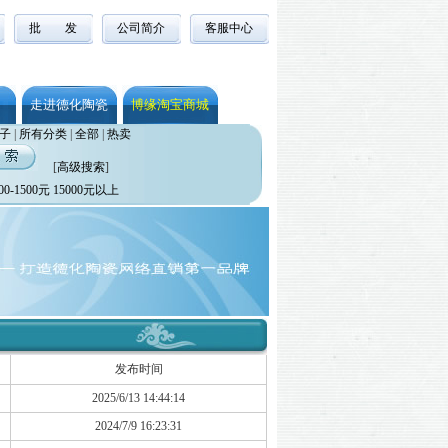
批 发
公司简介
客服中心
走进德化陶瓷
博缘淘宝商城
子
|
所有分类
|
全部
|
热卖
[
高级搜索
]
00-1500元
15000元以上
发布时间
2025/6/13 14:44:14
2024/7/9 16:23:31