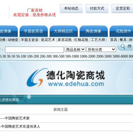
本站动态
付款方式
定货定彩
厂家直销
欢迎定做，批发价格从优
瓷佛像
羊脂瓷茶器
大师精品区
陶瓷佛像
花瓶摆件
勒佛
|
动物瓷
|
羊脂玉瓷壶
|
瓷花艺术
|
家居花瓶
|
红釉花瓶
|
工艺大师
|
茶具
|
餐具
|
杯
字：
0-30
30-50
50-100
100-200
200-300
300-500
500-1000
1000-2000
2000-5000
5000-8000
80
走进德化陶瓷
新闻主题
——中国陶瓷艺术家
—中国陶瓷艺术非遗传承人