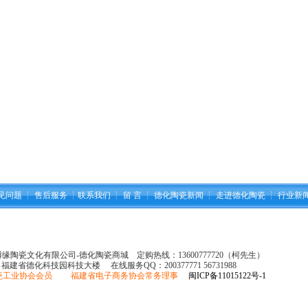
见问题
┆
售后服务
┆
联系我们
┆
留 言
┆
德化陶瓷新闻
┆
走进德化陶瓷
┆
行业新
县博缘陶瓷文化有限公司-德化陶瓷商城 定购热线：13600777720（柯先生）
：福建省德化科技园科技大楼 在线服务QQ：
200377771 56731988
瓷工业协会会员 福建省电子商务协会常务理事
闽ICP备11015122号-1