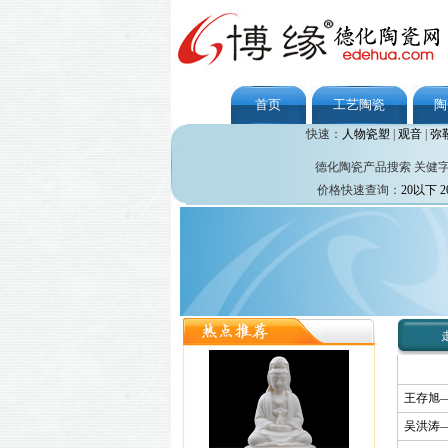
首页
工艺陶瓷
陶
快速：
人物瓷塑
|
观音
|
弥
德化陶瓷产品搜索 关健
价格快速查询：
20以下
2
王存旭
吴洪涛