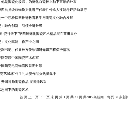
：他是陶瓷化妆师，为德化白瓷披上釉下五彩的外衣
第四批县级非物质文化遗产代表性传承人技能考评活动举行
化一中积极探索推进教育教学与陶瓷文化融合发展
瓷：融合创新，引领全链升级
世界·瓷行天下”第四届德化陶瓷艺术精品展在莆田举办
瓷：文化赋能，作产业之问
委副书记、代县长方俊钦调研知识产权保护情况
春阳荣获中国陶瓷艺术名家
中国陶瓷电商物流园首期封顶
“瓷艺城杯”伴手礼大赛作品火热征集中
：开国将帅陶瓷作品 展将帅风采
术思潮下的陶瓷艺术
首 页 上一页
下一页
末 页
第
1
页 共
31
页 共
905
条新闻 每页
30
条新闻