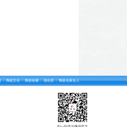
闻
┆
陶瓷文化
┆
陶瓷收藏
┆
德化窑
┆
陶瓷名家名人
扫一扫关注微信官方