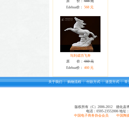
原 价：
688 元
Edehua价：
568 元
马到成功飞奔
原 价：
660 元
Edehua价：
460 元
关于我们
┆
购物流程
┆
付款方式
┆
送货方式
┆
常
版权所有（C）2006-2012 德化
电话：0595-23552006
地址
中国电子商务协会会员 中国陶