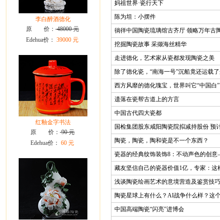
妈祖世界·瓷行天下
陈为坦：小摆件
李白醉酒德化
原 价：
48000 元
徜徉中国陶瓷琉璃馆古齐厅 领略万年古陶
Edehua价：
39000 元
挖掘陶瓷故事 采撷海丝精华
走进德化，艺术家从瓷都发现陶瓷之美
除了德化瓷，“南海一号”沉船竟还运载
西方风靡的德化瑰宝，世界叫它“中国白”
遗落在瓷帮古道上的方言
中国古代四大瓷都
红釉金字书法
国检集团股东咸阳陶瓷院拟减持股份 预计
原 价：
90 元
陶瓷，陶瓷，陶和瓷是不一个东西？
Edehua价：
60 元
瓷器的经典纹饰装饰8：不动声色的创意
藏友坚信自己的瓷器价值1亿，专家：这
浅谈陶瓷绘画艺术的意境营造及鉴赏技
陶瓷星球上有什么？AI战争什么样？这
中国高端陶瓷“闪亮”进博会