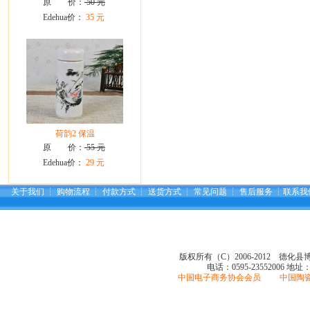
原 价：
50 元
Edehua价：
35 元
荷韵2 保温
原 价：
55 元
Edehua价：
29 元
关于我们
┆
购物流程
┆
付款方式
┆
送货方式
┆
常见问题
┆
售后服务
┆
联系我
版权所有（C）2006-2012 德化
电话：0595-23552006
地址
中国电子商务协会会员 中国陶