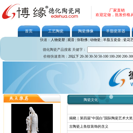
厂家直销
欢迎定做，批发价格
首页
工艺陶瓷
陶瓷佛像
羊脂瓷茶器
快速：
人物瓷塑
|
观音
|
弥勒佛
|
动物瓷
|
羊脂玉瓷壶
|
瓷花
德化陶瓷产品搜索 关健字：
价格快速查询：
20以下
20-30
30-50
50-100
100-200
200-30
陶瓷文化
揭晓｜第四届“中国白”国际陶瓷艺术大
古陶瓷上鱼纹装饰的含义