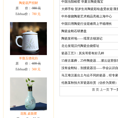
中国当阳峪窑 华夏古陶瓷瑰宝
陶瓷葫芦招财
原 价：
980 元
大师手绘 贺岁生肖陶瓷彩绘盘受欢迎 限
Edehua价：
780 元
中外柴烧陶瓷艺术精品亮相上海中心
中国日用陶瓷行业迎难而上平稳增长
陶瓷金刚石研磨盘
陶瓷发祥地——瑶里古镇游记
北仑发现汉代陶瓷合烧窑址
瓷器工艺3：其实哥窑有好几种
羊脂玉德化白
15座古墓葬，25件陶瓷器......灌云这
原 价：
699 元
没有金刚钻，别揽瓷器活——学会认识
Edehua价：
560 元
马王堆汉墓出土与众不同的瓷器，经专
伦敦某秋拍大宋瓷器欣赏（估价为英镑
首 页 上一页
下一
花瓶 桌面摆