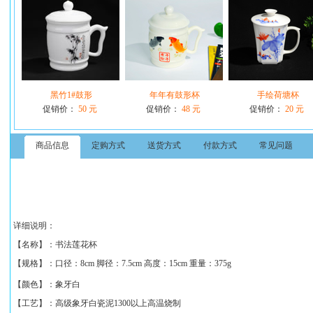
黑竹1#鼓形
年年有鼓形杯
手绘荷塘杯
促销价：
50 元
促销价：
48 元
促销价：
20 元
商品信息
定购方式
送货方式
付款方式
常见问题
详细说明：
【名称】：
书法莲花杯
【规格】：口径：8cm 脚径：7.5cm 高度：15cm 重量：375g
【颜色】：象牙白
【工艺】：高级象牙白瓷泥1300以上高温烧制