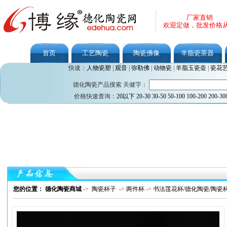
厂家直销
欢迎定做，批发价格
首页
工艺陶瓷
陶瓷佛像
羊脂瓷茶器
快速：
人物瓷塑
|
观音
|
弥勒佛
|
动物瓷
|
羊脂玉瓷壶
|
瓷花
德化陶瓷产品搜索 关健字：
价格快速查询：
20以下
20-30
30-50
50-100
100-200
200-30
您的位置： 德化陶瓷商城
->
陶瓷杯子
->
两件杯
->
书法莲花杯/德化陶瓷/陶瓷