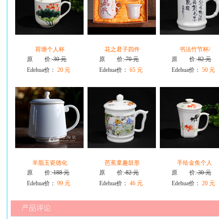
荷塘个人杯
花之君子四件
书法竹节杯/
原 价:
30 元
原 价:
70 元
原 价:
82 元
Edehua价：
20 元
Edehua价：
65 元
Edehua价：
50 元
羊脂玉瓷德化
芭蕉童趣鼓形
手绘金鱼个人
原 价:
188 元
原 价:
82 元
原 价:
30 元
Edehua价：
99 元
Edehua价：
46 元
Edehua价：
20 元