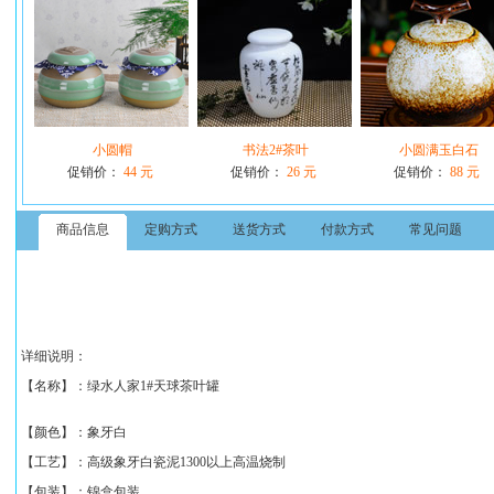
小圆帽
书法2#茶叶
小圆满玉白石
促销价：
44 元
促销价：
26 元
促销价：
88 元
商品信息
定购方式
送货方式
付款方式
常见问题
详细说明：
【
名称】：
绿水人家1#天球茶叶罐
【颜色】：象牙白
【工艺】：高级象牙白瓷泥1300以上高温烧制
【包装】：锦盒包装