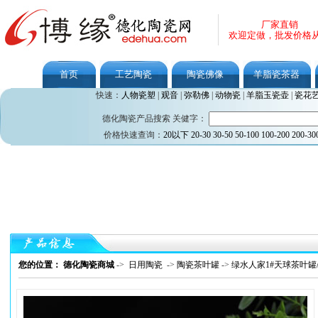
厂家直销
欢迎定做，批发价格
首页
工艺陶瓷
陶瓷佛像
羊脂瓷茶器
快速：
人物瓷塑
|
观音
|
弥勒佛
|
动物瓷
|
羊脂玉瓷壶
|
瓷花
德化陶瓷产品搜索 关健字：
价格快速查询：
20以下
20-30
30-50
50-100
100-200
200-30
您的位置： 德化陶瓷商城
->
日用陶瓷
->
陶瓷茶叶罐
->
绿水人家1#天球茶叶罐