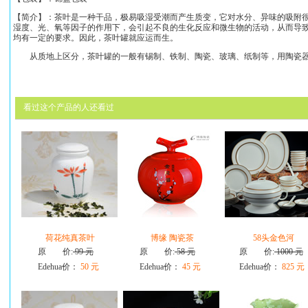
【简介】：茶叶是一种干品，极易吸湿受潮而产生质变，它对水分、异味的吸附
湿度、光、氧等因子的作用下，会引起不良的生化反应和微生物的活动，从而导
均有一定的要求。因此，茶叶罐就应运而生。
从质地上区分，茶叶罐的一般有锡制、铁制、陶瓷、玻璃、纸制等，用陶瓷器
看过这个产品的人还看过
荷花纯真茶叶
博缘 陶瓷茶
58头金色河
原 价:
99 元
原 价:
58 元
原 价:
1000 元
Edehua价：
50 元
Edehua价：
45 元
Edehua价：
825 元