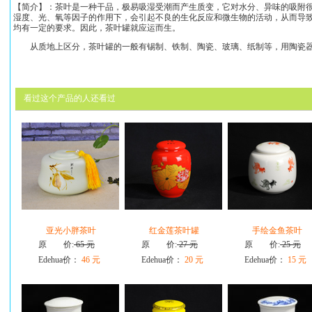
【简介】：茶叶是一种干品，极易吸湿受潮而产生质变，它对水分、异味的吸附
湿度、光、氧等因子的作用下，会引起不良的生化反应和微生物的活动，从而导
均有一定的要求。因此，茶叶罐就应运而生。
从质地上区分，茶叶罐的一般有锡制、铁制、陶瓷、玻璃、纸制等，用陶瓷器
看过这个产品的人还看过
亚光小胖茶叶
红金莲茶叶罐
手绘金鱼茶叶
原 价:
65 元
原 价:
27 元
原 价:
25 元
Edehua价：
46 元
Edehua价：
20 元
Edehua价：
15 元