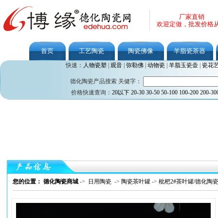
厂家直销
欢迎定做，批发价格
首页
工艺陶瓷
陶瓷佛像
羊脂瓷茶器
快速：
人物瓷塑
|
观音
|
弥勒佛
|
动物瓷
|
羊脂玉瓷壶
|
瓷花
德化陶瓷产品搜索 关健字：
价格快速查询：
20以下
20-30
30-50
50-100
100-200
200-30
您的位置： 德化陶瓷商城
->
日用陶瓷
->
陶瓷茶叶罐
->
枇杷2#茶叶罐/德化陶瓷