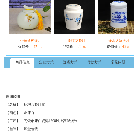
亚光弯枝茶叶
手绘梅花茶叶
绿水人家天柱
促销价：
42 元
促销价：
20 元
促销价：
46 元
商品信息
定购方式
送货方式
付款方式
常见问题
详细说明：
【
名称】：
枇杷2#茶叶罐
【颜色】：象牙白
【工艺】：高级象牙白瓷泥1300以上高温烧制
【包装】：锦盒包装