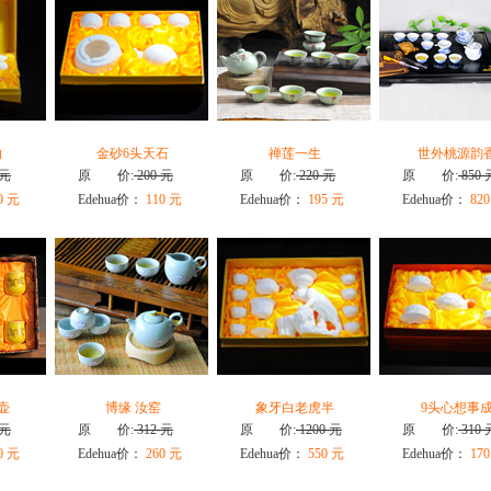
白
金砂6头天石
禅莲一生
世外桃源韵
 元
原 价:
200 元
原 价:
220 元
原 价:
850 
0 元
Edehua价：
110 元
Edehua价：
195 元
Edehua价：
820
壶
博缘 汝窑
象牙白老虎半
9头心想事
 元
原 价:
312 元
原 价:
1200 元
原 价:
310 
0 元
Edehua价：
260 元
Edehua价：
550 元
Edehua价：
170