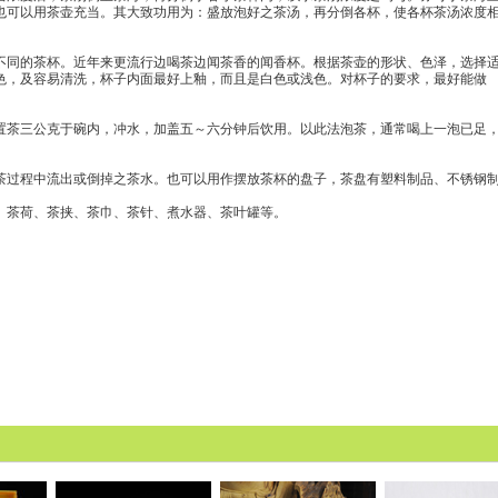
也可以用茶壶充当。其大致功用为：盛放泡好之茶汤，再分倒各杯，使各杯茶汤浓度
同的茶杯。近年来更流行边喝茶边闻茶香的闻香杯。根据茶壶的形状、色泽，选择
色，及容易清洗，杯子内面最好上釉，而且是白色或浅色。对杯子的要求，最好能做
茶三公克于碗内，冲水，加盖五～六分钟后饮用。以此法泡茶，通常喝上一泡已足
过程中流出或倒掉之茶水。也可以用作摆放茶杯的盘子，茶盘有塑料制品、不锈钢
茶荷、茶挟、茶巾、茶针、煮水器、茶叶罐等。