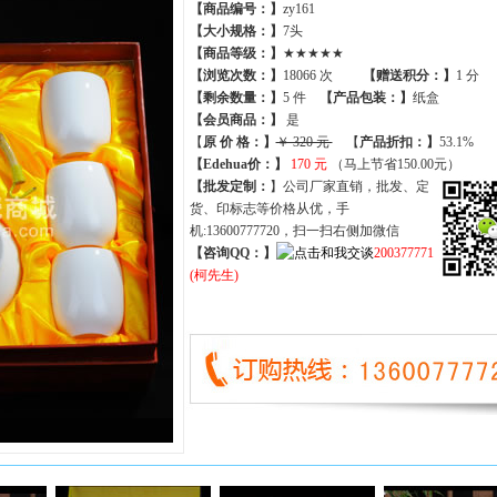
【商品编号：】
zy161
【大小规格：】
7头
【商品等级：】
★★★★★
【
浏览次数
：】
18066 次
【
赠送积分
：】
1 分
【
剩余数量
：】
5 件
【产品包装：】
纸盒
【
会员商品
：
】
是
【
原 价 格
：
】
￥ 320 元
【
产品折扣
：
】
53.1%
【Edehua价：】
170 元
（马上节省150.00元）
【批发定制：
】公司厂家直销，批发、定
货、印标志等价格从优，手
机:13600777720，扫一扫右侧加微信
【咨询QQ：】
200377771
(柯先生)