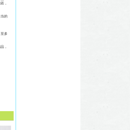
相若，
适当的
，至多
制品，