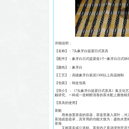
详细说明：
【名称】：
7头象牙白提梁日式茶具
【配件】：象牙白日式提梁壶1个+象牙白日式杯
【颜色】：象牙白
【工艺】：高级象牙白瓷泥1300以上高温烧制
【包装】：锦盒包装
【简介】：《
7头象牙白提梁日式茶具
》集文化艺
颇讲究。一杯或一壶鲜醇清香的茶水配上雅致精
【茶具的使用】
茶船
用来放置茶壶的容器，茶壶里塞入茶叶，冲入
茶池或壶壶承，其常用的功能大致为：盛热水烫
茶海
又称茶盅或公道杯。茶壶内之茶汤浸泡至适当