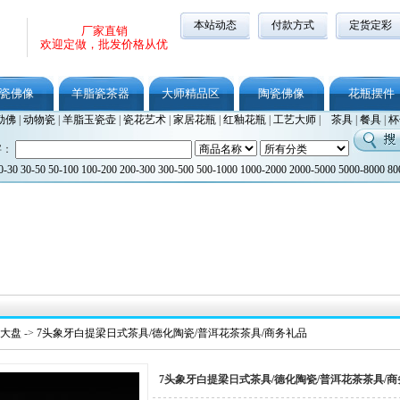
本站动态
付款方式
定货定彩
厂家直销
欢迎定做，批发价格从优
瓷佛像
羊脂瓷茶器
大师精品区
陶瓷佛像
花瓶摆件
勒佛
|
动物瓷
|
羊脂玉瓷壶
|
瓷花艺术
|
家居花瓶
|
红釉花瓶
|
工艺大师
|
茶具
|
餐具
|
杯
字：
0-30
30-50
50-100
100-200
200-300
300-500
500-1000
1000-2000
2000-5000
5000-8000
80
头大盘
->
7头象牙白提梁日式茶具/德化陶瓷/普洱花茶茶具/商务礼品
7头象牙白提梁日式茶具/德化陶瓷/普洱花茶茶具/