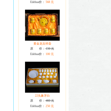
Edehua价：
568 元
黄金龙吉祥壶
原 价：
150 元
Edehua价：
100 元
22头象牙白
原 价：
460 元
Edehua价：
250 元