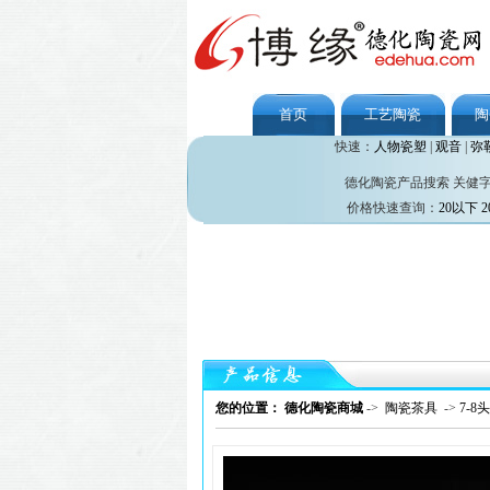
首页
工艺陶瓷
陶
快速：
人物瓷塑
|
观音
|
弥
德化陶瓷产品搜索 关健
价格快速查询：
20以下
2
您的位置： 德化陶瓷商城
->
陶瓷茶具
->
7-8