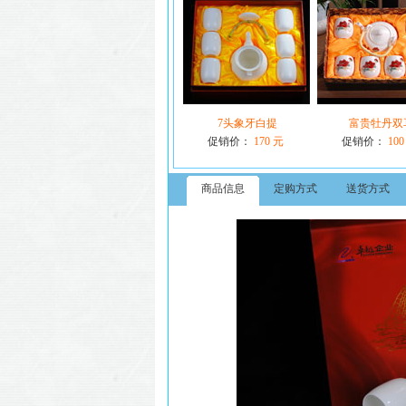
7头象牙白提
富贵牡丹双
促销价：
170 元
促销价：
100
商品信息
定购方式
送货方式