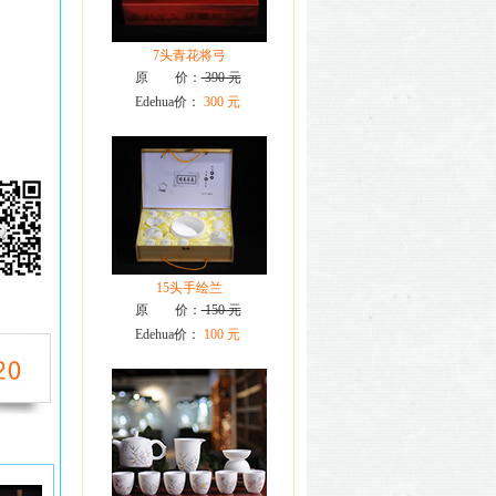
7头青花将弓
原 价：
390 元
Edehua价：
300 元
15头手绘兰
原 价：
150 元
Edehua价：
100 元