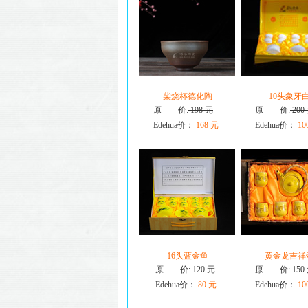
柴烧杯德化陶
10头象牙
原 价:
198 元
原 价:
200
Edehua价：
168 元
Edehua价：
10
16头蓝金鱼
黄金龙吉祥
原 价:
120 元
原 价:
150
Edehua价：
80 元
Edehua价：
10