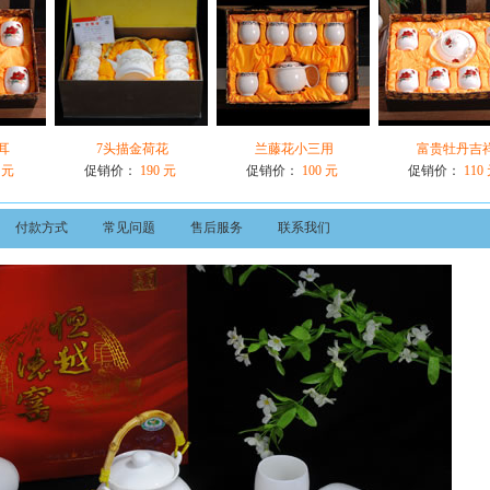
耳
7头描金荷花
兰藤花小三用
富贵牡丹吉
 元
促销价：
190 元
促销价：
100 元
促销价：
110
付款方式
常见问题
售后服务
联系我们