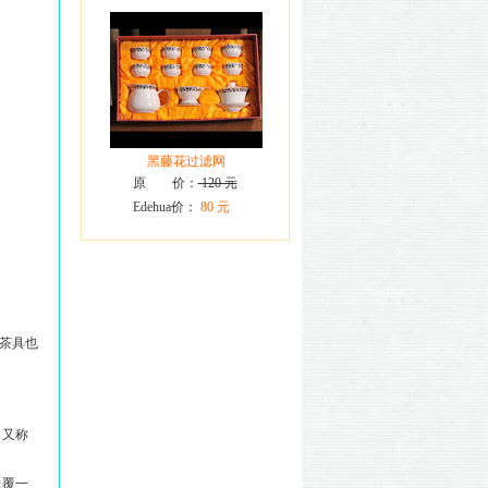
黑藤花过滤网
原 价：
120 元
Edehua价：
80 元
茶具也
。又称
上覆一