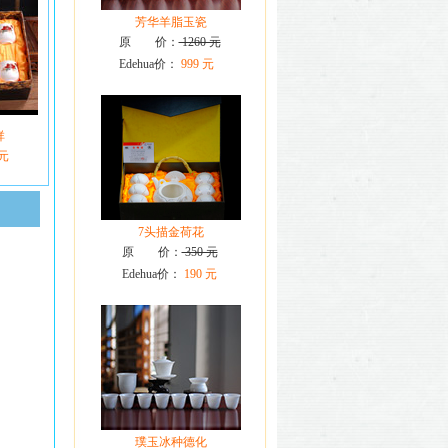
芳华羊脂玉瓷
原 价：
1260 元
Edehua价：
999 元
祥
 元
7头描金荷花
原 价：
350 元
Edehua价：
190 元
璞玉冰种德化