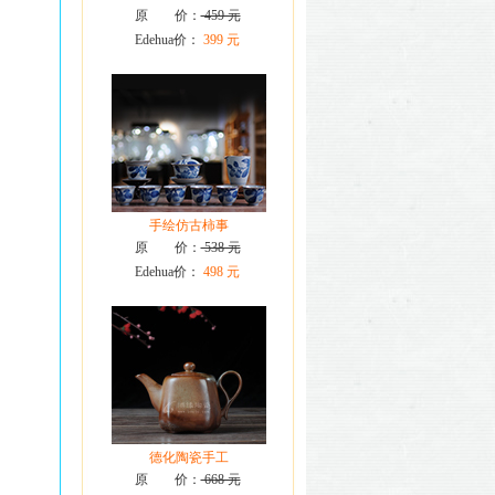
原 价：
459 元
Edehua价：
399 元
手绘仿古柿事
原 价：
538 元
Edehua价：
498 元
德化陶瓷手工
原 价：
668 元