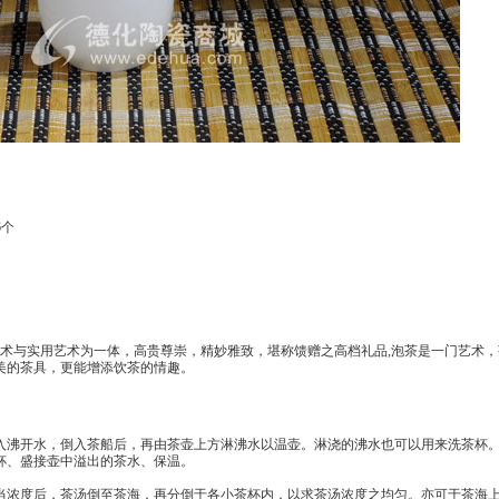
6个
术与实用艺术为一体，高贵尊崇，精妙雅致，堪称馈赠之高档礼品,泡茶是一门艺术，
美的茶具，更能增添饮茶的情趣。
沸开水，倒入茶船后，再由茶壶上方淋沸水以温壶。淋浇的沸水也可以用来洗茶杯
杯、盛接壶中溢出的茶水、保温。
浓度后，茶汤倒至茶海，再分倒于各小茶杯内，以求茶汤浓度之均匀。亦可于茶海