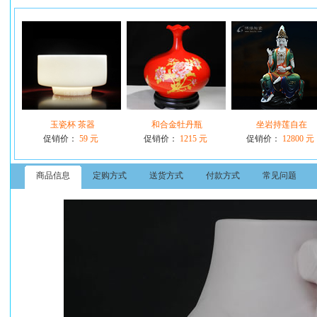
玉瓷杯 茶器
和合金牡丹瓶
坐岩持莲自在
促销价：
59 元
促销价：
1215 元
促销价：
12800 元
商品信息
定购方式
送货方式
付款方式
常见问题