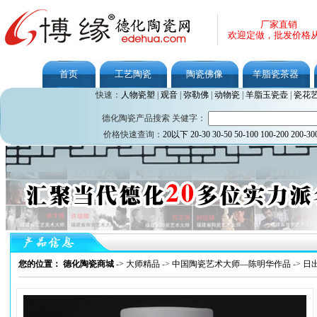
厂家直销
欢迎定做，批发价格
首页
工艺陶瓷
陶瓷佛像
羊脂瓷茶器
快速：
人物瓷塑
|
观音
|
弥勒佛
|
动物瓷
|
羊脂玉瓷壶
|
瓷花
德化陶瓷产品搜索 关健字：
价格快速查询：
20以下
20-30
30-50
50-100
100-200
200-30
您的位置： 德化陶瓷商城
->
大师精品
->
中国陶瓷艺术大师—陈明华作品
->
日