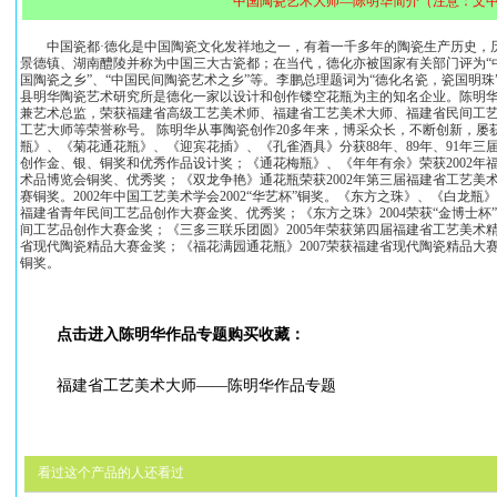
中国陶瓷艺术大师—陈明华简介（注意：文
中国瓷都·德化是中国陶瓷文化发祥地之一，有着一千多年的陶瓷生产历史，
景德镇、湖南醴陵并称为中国三大古瓷都；在当代，德化亦被国家有关部门评为“中
国陶瓷之乡”、“中国民间陶瓷艺术之乡”等。李鹏总理题词为“德化名瓷，瓷国明
县明华陶瓷艺术研究所是德化一家以设计和创作镂空花瓶为主的知名企业。陈明
兼艺术总监，荣获福建省高级工艺美术师、福建省工艺美术大师、福建省民间工
工艺大师等荣誉称号。 陈明华从事陶瓷创作20多年来，博采众长，不断创新，屡
瓶》、《菊花通花瓶》、《迎宾花插》、《孔雀酒具》分获88年、89年、91年三
创作金、银、铜奖和优秀作品设计奖；《通花梅瓶》、《年年有余》荣获2002年
术品博览会铜奖、优秀奖；《双龙争艳》通花瓶荣获2002年第三届福建省工艺美术
赛铜奖。2002年中国工艺美术学会2002“华艺杯”铜奖。《东方之珠》、《白龙瓶》
福建省青年民间工艺品创作大赛金奖、优秀奖；《东方之珠》2004荣获“金博士杯
间工艺品创作大赛金奖；《三多三联乐团圆》2005年荣获第四届福建省工艺美术精
省现代陶瓷精品大赛金奖；《福花满园通花瓶》2007荣获福建省现代陶瓷精品大赛
铜奖。
点击进入陈明华作品专题购买收藏：
福建省工艺美术大师——陈明华作品专题
看过这个产品的人还看过