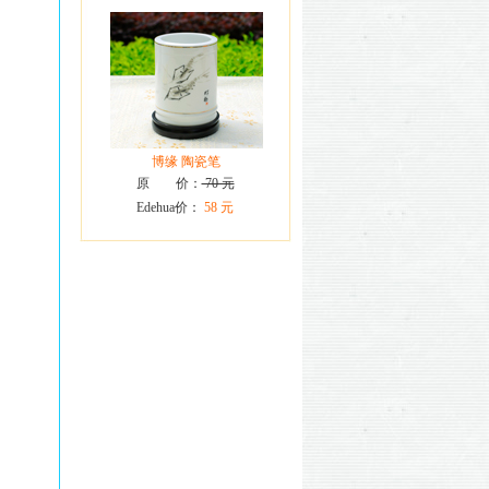
博缘 陶瓷笔
原 价：
70 元
Edehua价：
58 元