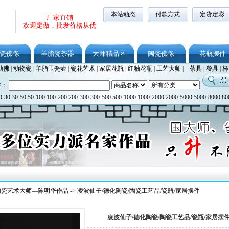
本站动态
付款方式
定货定彩
厂家直销
欢迎定做，批发价格从优
瓷佛像
羊脂瓷茶器
大师精品区
陶瓷佛像
花瓶摆件
勒佛
|
动物瓷
|
羊脂玉瓷壶
|
瓷花艺术
|
家居花瓶
|
红釉花瓶
|
工艺大师
|
茶具
|
餐具
|
杯
字：
0-30
30-50
50-100
100-200
200-300
300-500
500-1000
1000-2000
2000-5000
5000-8000
80
陶瓷艺术大师—陈明华作品
->
凌波仙子/德化陶瓷/陶瓷工艺品/瓷瓶/家居摆件
凌波仙子/德化陶瓷/陶瓷工艺品/瓷瓶/家居摆