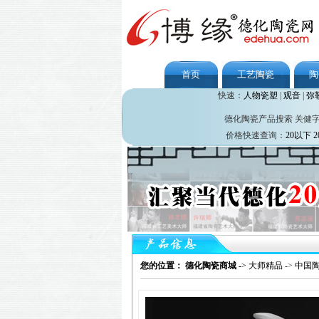
首页
工艺陶瓷
陶
快速：
人物瓷塑
|
观音
|
弥
德化陶瓷产品搜索 关健
价格快速查询：
20以下
2
您的位置： 德化陶瓷商城
->
大师精品
->
中国