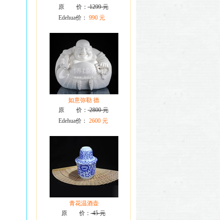
原 价：
1299 元
Edehua价：
990 元
如意弥勒 德
原 价：
2800 元
Edehua价：
2600 元
青花温酒壶
原 价：
45 元