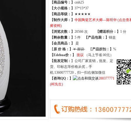
【商品编号：】
cmh25
【大小规格：】
37*15*37
【商品等级：】
★★★★★
【制作大师：】
中国陶瓷艺术大师—陈明华 (点击查
师资料)
【
浏览次数
：】
20566 次
【
赠送积分
：】
1 分
【
剩余数量
：】
5 件
【产品包装：】
锦盒
【
会员商品
：
】
是
【
原 价 格
：
】
￥ 面议
【
产品折扣
：
】
%
【Edehua价：】
面议
（马上节省.00元）
【批发定制：
】公司厂家直销，批发、定
货、印标志等价格从优，手
机:13600777720，扫一扫右侧加微信
【咨询QQ：】
200377771
(柯先生)