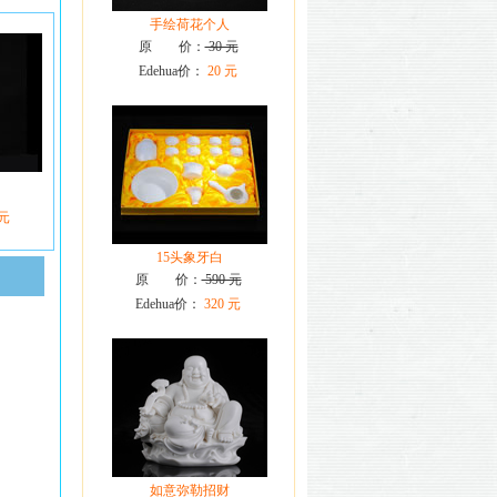
手绘荷花个人
原 价：
30 元
Edehua价：
20 元
 元
15头象牙白
原 价：
590 元
Edehua价：
320 元
如意弥勒招财