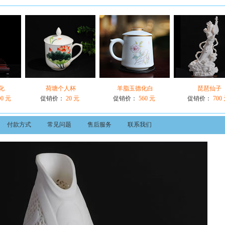
化
荷塘个人杯
羊脂玉德化白
琵琶仙子
00 元
促销价：
20 元
促销价：
560 元
促销价：
700
付款方式
常见问题
售后服务
联系我们