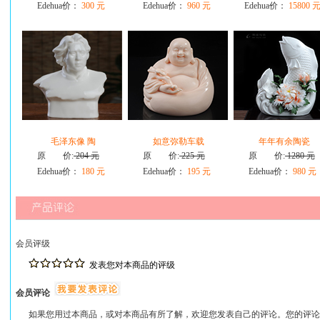
Edehua价：
300 元
Edehua价：
960 元
Edehua价：
15800 
毛泽东像 陶
如意弥勒车载
年年有余陶瓷
原 价:
204 元
原 价:
225 元
原 价:
1280 元
Edehua价：
180 元
Edehua价：
195 元
Edehua价：
980 元
会员评级
发表您对本商品的评级
会员评论
如果您用过本商品，或对本商品有所了解，欢迎您发表自己的评论。您的评论