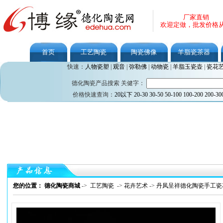
厂家直销
欢迎定做，批发价格
首页
工艺陶瓷
陶瓷佛像
羊脂瓷茶器
快速：
人物瓷塑
|
观音
|
弥勒佛
|
动物瓷
|
羊脂玉瓷壶
|
瓷花
德化陶瓷产品搜索 关健字：
价格快速查询：
20以下
20-30
30-50
50-100
100-200
200-30
您的位置： 德化陶瓷商城
->
工艺陶瓷
->
花卉艺术
->
丹凤呈祥德化陶瓷手工瓷