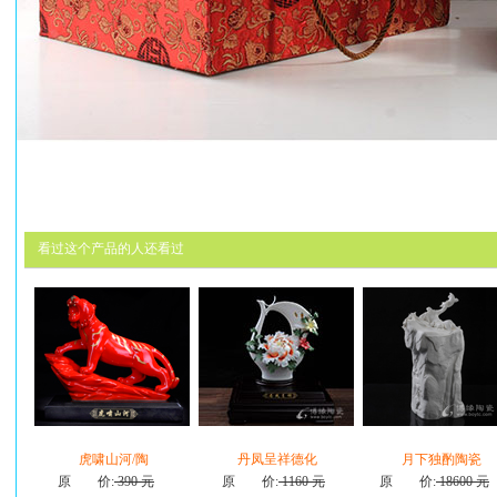
看过这个产品的人还看过
虎啸山河/陶
丹凤呈祥德化
月下独酌陶瓷
原 价:
390 元
原 价:
1160 元
原 价:
18600 元