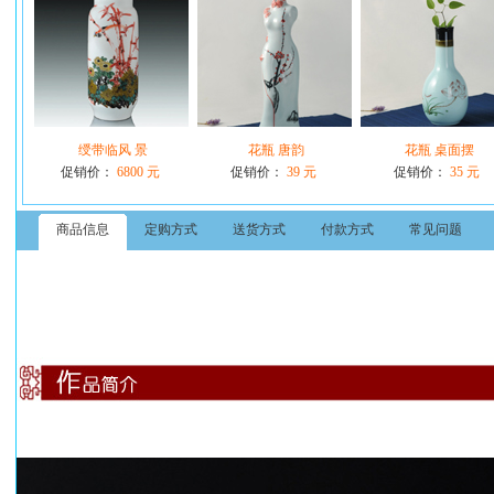
绶带临风 景
花瓶 唐韵
花瓶 桌面摆
促销价：
6800 元
促销价：
39 元
促销价：
35 元
商品信息
定购方式
送货方式
付款方式
常见问题