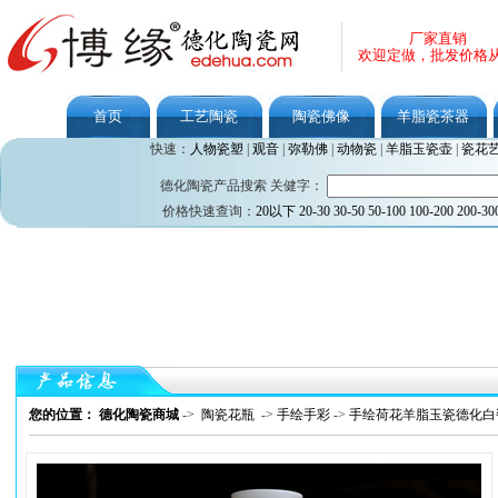
厂家直销
欢迎定做，批发价格
首页
工艺陶瓷
陶瓷佛像
羊脂瓷茶器
快速：
人物瓷塑
|
观音
|
弥勒佛
|
动物瓷
|
羊脂玉瓷壶
|
瓷花
德化陶瓷产品搜索 关健字：
价格快速查询：
20以下
20-30
30-50
50-100
100-200
200-30
您的位置： 德化陶瓷商城
->
陶瓷花瓶
->
手绘手彩
->
手绘荷花羊脂玉瓷德化白