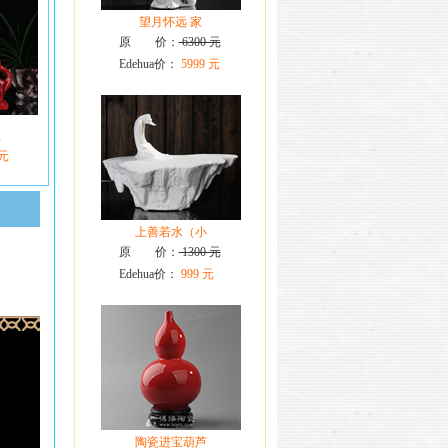
望月怀远 家
原 价：
6300 元
Edehua价：
5999 元
红
 元
上善若水（小
原 价：
1300 元
Edehua价：
999 元
陶瓷进宝葫芦