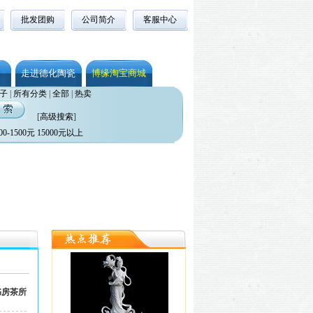
批发团购
公司简介
客服中心
走进德化陶瓷
博缘淘宝商城
子
|
所有分类
|
全部
|
热卖
[
高级搜索
]
00-1500元
15000元以上
书房茶所