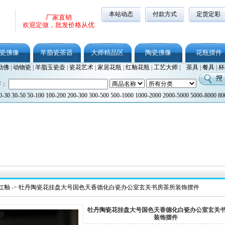
本站动态
付款方式
定货定彩
厂家直销
欢迎定做，批发价格从优
瓷佛像
羊脂瓷茶器
大师精品区
陶瓷佛像
花瓶摆件
勒佛
|
动物瓷
|
羊脂玉瓷壶
|
瓷花艺术
|
家居花瓶
|
红釉花瓶
|
工艺大师
|
茶具
|
餐具
|
杯
字：
0-30
30-50
50-100
100-200
200-300
300-500
500-1000
1000-2000
2000-5000
5000-8000
80
红釉
->
牡丹陶瓷花挂盘大号国色天香德化白瓷办公室玄关书房茶所装饰摆件
牡丹陶瓷花挂盘大号国色天香德化白瓷办公室玄关
装饰摆件