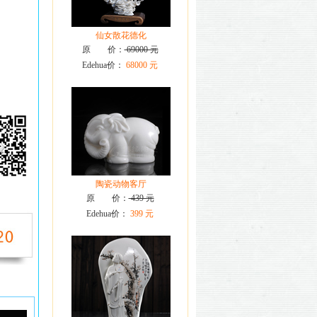
仙女散花德化
原 价：
69000 元
Edehua价：
68000 元
陶瓷动物客厅
原 价：
439 元
Edehua价：
399 元