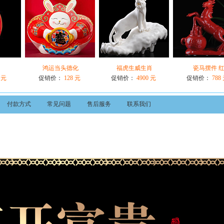
鸿运当头德化
福虎生威生肖
瓷马摆件 
 元
促销价：
128 元
促销价：
4900 元
促销价：
788
付款方式
常见问题
售后服务
联系我们