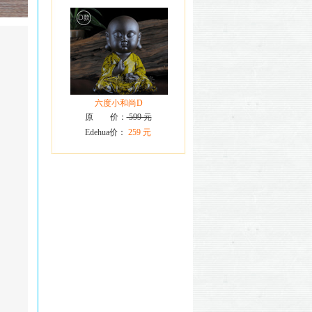
六度小和尚D
原 价：
599 元
Edehua价：
259 元