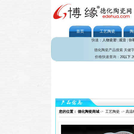
首页
工艺陶瓷
陶
快速：
人物瓷塑
|
观音
|
弥
德化陶瓷产品搜索 关健
价格快速查询：
20以下
2
您的位置： 德化陶瓷商城
->
工艺陶瓷
->
高温