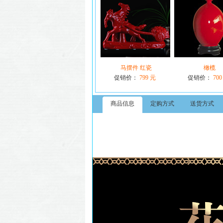
马摆件 红瓷
橄榄
促销价：
799 元
促销价：
700
商品信息
定购方式
送货方式