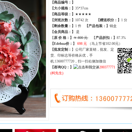
【商品编号：】
【大小规格：】
35*37cm
【商品等级：】
★★★★★
【
浏览次数
：】
10742 次
【
赠送积分
：】
1 分
【
剩余数量
：】
1 件
【产品包装：】
锦盒
【
会员商品
：
】
是
【
原 价 格
：
】
￥ 800 元
【
产品折扣
：
】
87.3%
【Edehua价：】
698 元
（马上节省102.00元）
【批发定制：
】公司厂家直销，批发、定
货、印标志等价格从优，手
机:13600777720，扫一扫右侧加微信
【咨询QQ：】
200377771
(柯先生)