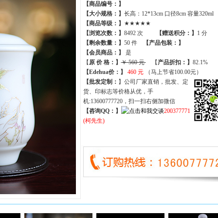
【商品编号：】
【大小规格：】
长高：12*13cm 口径8cm 容量320ml
【商品等级：】
★★★★★
【
浏览次数
：】
8492 次
【
赠送积分
：】
1 分
【
剩余数量
：】
50 件
【产品包装：】
【
会员商品
：
】
是
【
原 价 格
：
】
￥ 560 元
【
产品折扣
：
】
82.1%
【Edehua价：】
460 元
（马上节省100.00元）
【批发定制：
】公司厂家直销，批发、定
货、印标志等价格从优，手
机:13600777720，扫一扫右侧加微信
【咨询QQ：】
200377771
(柯先生)