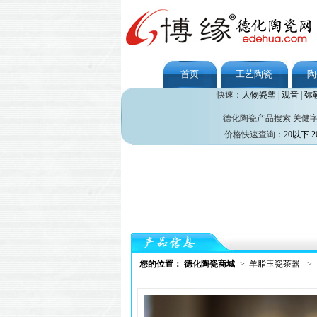
首页
工艺陶瓷
陶
快速：
人物瓷塑
|
观音
|
弥
德化陶瓷产品搜索 关健
价格快速查询：
20以下
2
您的位置： 德化陶瓷商城
->
羊脂玉瓷茶器
->