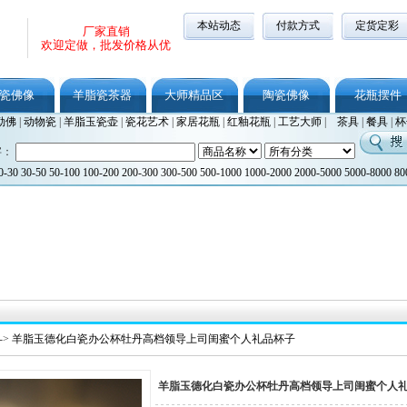
本站动态
付款方式
定货定彩
厂家直销
欢迎定做，批发价格从优
瓷佛像
羊脂瓷茶器
大师精品区
陶瓷佛像
花瓶摆件
勒佛
|
动物瓷
|
羊脂玉瓷壶
|
瓷花艺术
|
家居花瓶
|
红釉花瓶
|
工艺大师
|
茶具
|
餐具
|
杯
字：
0-30
30-50
50-100
100-200
200-300
300-500
500-1000
1000-2000
2000-5000
5000-8000
80
->
羊脂玉德化白瓷办公杯牡丹高档领导上司闺蜜个人礼品杯子
羊脂玉德化白瓷办公杯牡丹高档领导上司闺蜜个人