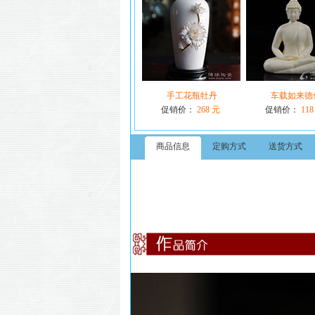
手工花瓶牡丹
车载如来德
促销价：
268 元
促销价：
118
商品信息
定购方式
送货方式