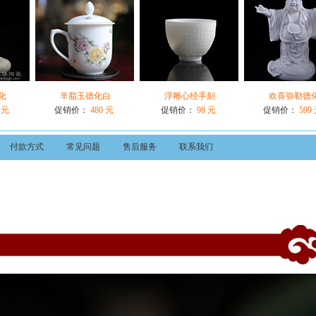
化
羊脂玉德化白
浮雕心经手刻
欢喜弥勒德
 元
促销价：
480 元
促销价：
98 元
促销价：
599
付款方式
常见问题
售后服务
联系我们