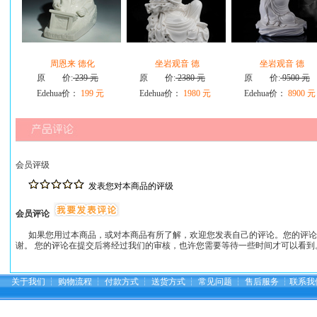
周恩来 德化
坐岩观音 德
坐岩观音 德
原 价:
239 元
原 价:
2380 元
原 价:
9500 元
Edehua价：
199 元
Edehua价：
1980 元
Edehua价：
8900 元
会员评级
发表您对本商品的评级
会员评论
如果您用过本商品，或对本商品有所了解，欢迎您发表自己的评论。您的评论
谢。 您的评论在提交后将经过我们的审核，也许您需要等待一些时间才可以看到
关于我们
┆
购物流程
┆
付款方式
┆
送货方式
┆
常见问题
┆
售后服务
┆
联系我