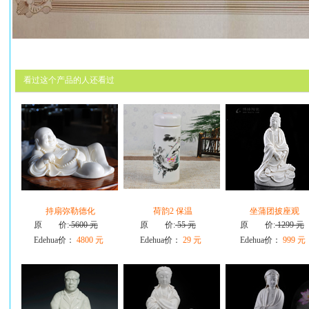
看过这个产品的人还看过
持扇弥勒德化
荷韵2 保温
坐蒲团披座观
原 价:
5600 元
原 价:
55 元
原 价:
1299 元
Edehua价：
4800 元
Edehua价：
29 元
Edehua价：
999 元