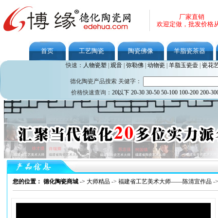
厂家直销
欢迎定做，批发价格
首页
工艺陶瓷
陶瓷佛像
羊脂瓷茶器
快速：
人物瓷塑
|
观音
|
弥勒佛
|
动物瓷
|
羊脂玉瓷壶
|
瓷花
德化陶瓷产品搜索 关健字：
价格快速查询：
20以下
20-30
30-50
50-100
100-200
200-30
您的位置： 德化陶瓷商城
->
大师精品
->
福建省工艺美术大师——陈清宜作品
-