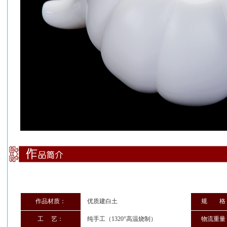
作品材质：
优质建白土
规 格
工 艺：
纯手工（1320°高温烧制）
物流重量