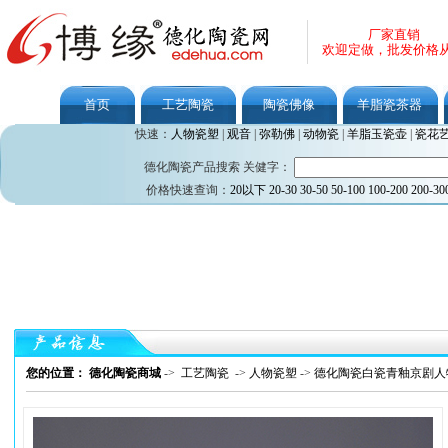
厂家直销
欢迎定做，批发价格
首页
工艺陶瓷
陶瓷佛像
羊脂瓷茶器
快速：
人物瓷塑
|
观音
|
弥勒佛
|
动物瓷
|
羊脂玉瓷壶
|
瓷花
德化陶瓷产品搜索 关健字：
价格快速查询：
20以下
20-30
30-50
50-100
100-200
200-30
您的位置： 德化陶瓷商城
->
工艺陶瓷
->
人物瓷塑
->
德化陶瓷白瓷青釉京剧人