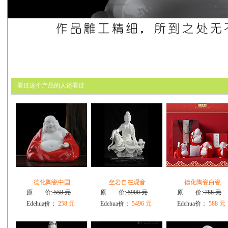
看过这个产品的人还看过
德化陶瓷中国
坐岩自在观音
德化陶瓷白瓷
原 价:
558 元
原 价:
5900 元
原 价:
788 元
Edehua价：
258 元
Edehua价：
5496 元
Edehua价：
588 元