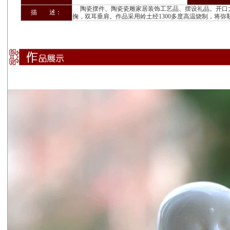
陶瓷摆件、陶瓷瓷雕家居装饰工艺品、摆设礼品。开口
描 述：
掬，双耳垂肩。作品采用岭土经1300多度高温烧制，将弥