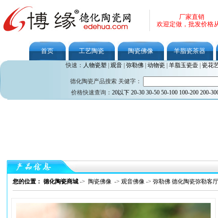
厂家直销
欢迎定做，批发价格
首页
工艺陶瓷
陶瓷佛像
羊脂瓷茶器
快速：
人物瓷塑
|
观音
|
弥勒佛
|
动物瓷
|
羊脂玉瓷壶
|
瓷花
德化陶瓷产品搜索 关健字：
价格快速查询：
20以下
20-30
30-50
50-100
100-200
200-30
您的位置： 德化陶瓷商城
->
陶瓷佛像
->
观音佛像
->
弥勒佛 德化陶瓷弥勒客