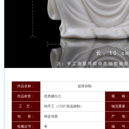
作品名称：
提珠弥勒
作品材质：
优质建白土
规 格：
工 艺：
纯手工（1320°高温烧制）
物流重量：
包 装：
锦盒包装
产 地：
收藏证书：
有
编 号：