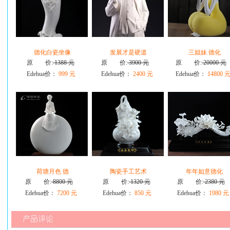
德化白瓷坐像
发展才是硬道
三姐妹 德化
原 价:
1388 元
原 价:
3900 元
原 价:
20000 元
Edehua价：
999 元
Edehua价：
2400 元
Edehua价：
14800 
荷塘月色 德
陶瓷手工艺术
年年如意德化
原 价:
8800 元
原 价:
1320 元
原 价:
2380 元
Edehua价：
7200 元
Edehua价：
850 元
Edehua价：
1980 元