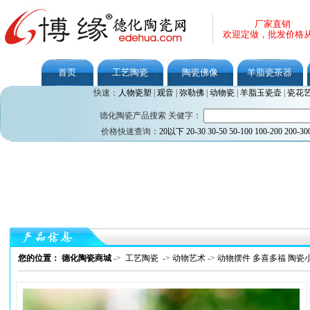
厂家直销
欢迎定做，批发价格
首页
工艺陶瓷
陶瓷佛像
羊脂瓷茶器
快速：
人物瓷塑
|
观音
|
弥勒佛
|
动物瓷
|
羊脂玉瓷壶
|
瓷花
德化陶瓷产品搜索 关健字：
价格快速查询：
20以下
20-30
30-50
50-100
100-200
200-30
您的位置： 德化陶瓷商城
->
工艺陶瓷
->
动物艺术
->
动物摆件 多喜多福 陶瓷