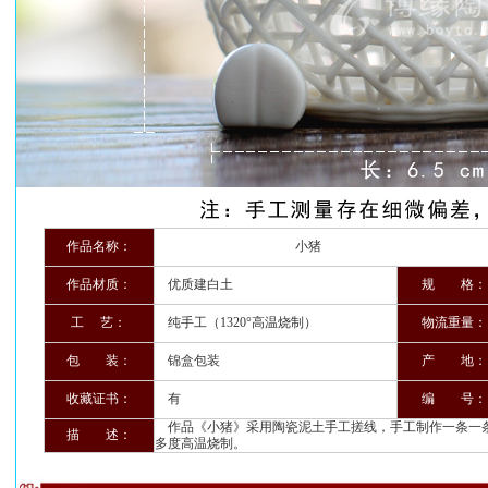
作品名称：
小猪
作品材质：
优质建白土
规 格：
工 艺：
纯手工（1320°高温烧制）
物流重量：
包 装：
锦盒包装
产 地：
收藏证书：
有
编 号：
作品《小猪》采用陶瓷泥土手工搓线，手工制作一条一条编
描 述：
多度高温烧制。