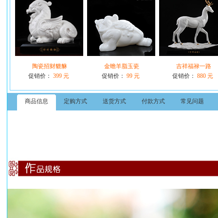
陶瓷招财貔貅
金蟾羊脂玉瓷
吉祥福禄一路
促销价：
399 元
促销价：
99 元
促销价：
880 元
商品信息
定购方式
送货方式
付款方式
常见问题