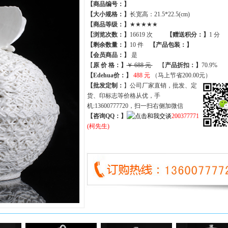
【商品编号：】
【大小规格：】
长宽高：21.5*22.5(cm)
【商品等级：】
★★★★★
【
浏览次数
：】
16619 次
【
赠送积分
：】
1 分
【
剩余数量
：】
10 件
【产品包装：】
【
会员商品
：
】
是
【
原 价 格
：
】
￥ 688 元
【
产品折扣
：
】
70.9%
【Edehua价：】
488 元
（马上节省200.00元）
【批发定制：
】公司厂家直销，批发、定
货、印标志等价格从优，手
机:13600777720，扫一扫右侧加微信
【咨询QQ：】
200377771
(柯先生)