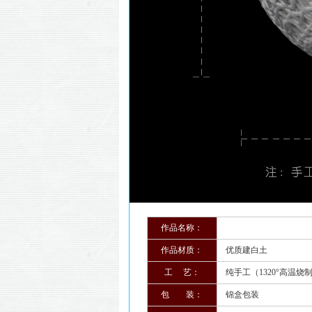
作品名称：
蝶
作品材质：
优质建白土
工 艺：
纯手工（1320°高温烧
包 装：
锦盒包装