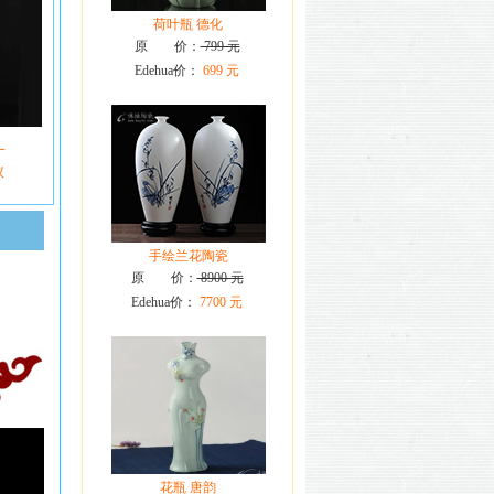
荷叶瓶 德化
原 价：
799 元
Edehua价：
699 元
一
议
手绘兰花陶瓷
原 价：
8900 元
Edehua价：
7700 元
花瓶 唐韵