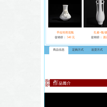
手拉坯荷花瓶
孔雀+瓶/
促销价：
540 元
促销价：
面
商品信息
定购方式
送货方式