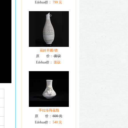
Edehua价：
799 元
花好月圆/德
原 价：
面议
Edehua价：
面议
手拉坯荷花瓶
原 价：
600 元
Edehua价：
540 元