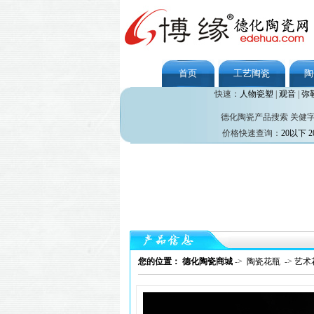
首页
工艺陶瓷
陶
快速：
人物瓷塑
|
观音
|
弥
德化陶瓷产品搜索 关健
价格快速查询：
20以下
2
您的位置： 德化陶瓷商城
->
陶瓷花瓶
->
艺术