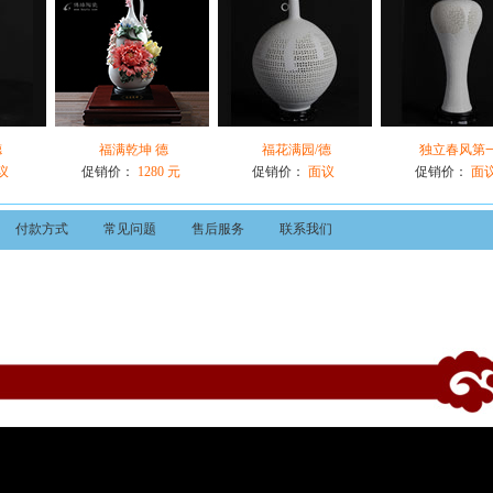
德
福满乾坤 德
福花满园/德
独立春风第
议
促销价：
1280 元
促销价：
面议
促销价：
面
付款方式
常见问题
售后服务
联系我们