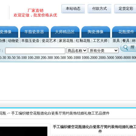
本站动态
付款方式
定货定彩
厂家直销
欢迎定做，批发价格从优
瓷佛像
羊脂瓷茶器
大师精品区
陶瓷佛像
花瓶摆件
勒佛
|
动物瓷
|
羊脂玉瓷壶
|
瓷花艺术
|
家居花瓶
|
红釉花瓶
|
工艺大师
|
茶具
|
餐具
|
杯
字：
0-30
30-50
50-100
100-200
200-300
300-500
500-1000
1000-2000
2000-5000
5000-8000
80
花瓶
->
手工编织镂空花瓶德化白瓷客厅简约装饰结婚礼物工艺品摆件
手工编织镂空花瓶德化白瓷客厅简约装饰结婚礼物
件