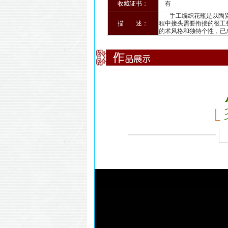
收藏证书：
有
手工编织花瓶是以陶瓷
描 述：
程中接头需要衔接的很工
的术风格和独特个性，已