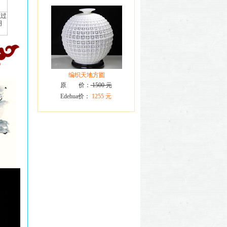
织过
明
编织天地方圆
原 价：
1500 元
Edehua价：
1255 元