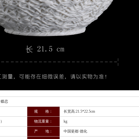
恋
规 格：
长宽高:21.5*22.5cm
制）
物流重量：
kg
产 地：
中国瓷都·德化