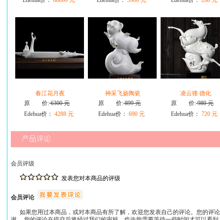
Edehua价：
68000 元
Edehua价：
3900 元
Edehua价：
268 元
春江花月夜
神采飞扬陶瓷
凌云骓 德化
原 价:
6300 元
原 价:
899 元
原 价:
980 元
Edehua价：
4288 元
Edehua价：
690 元
Edehua价：
720 元
会员评级
发表您对本商品的评级
会员评论
如果您用过本商品，或对本商品有所了解，欢迎您发表自己的评论。您的评论
谢。 您的评论在提交后将经过我们的审核，也许您需要等待一些时间才可以看到