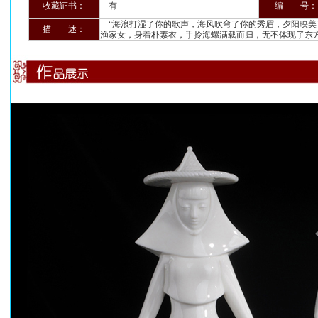
收藏证书：
有
编 号：
“海浪打湿了你的歌声，海风吹弯了你的秀眉，夕阳映美
描 述：
渔家女，身着朴素衣，手拎海螺满载而归，无不体现了东