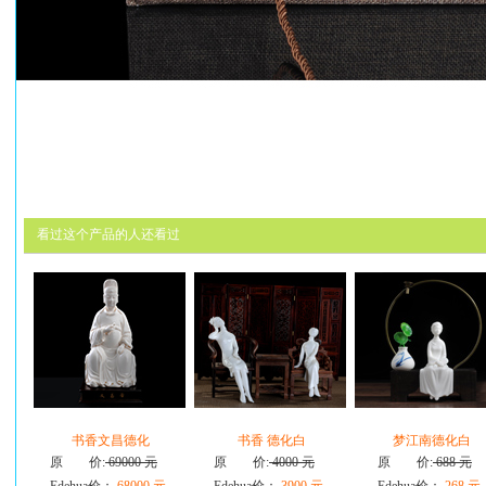
看过这个产品的人还看过
书香文昌德化
书香 德化白
梦江南德化白
原 价:
69000 元
原 价:
4000 元
原 价:
688 元