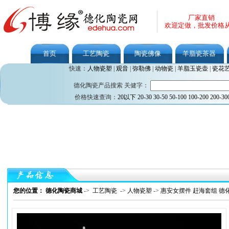
厂家直销
欢迎定做，批发价格
首页
工艺陶瓷
陶瓷佛像
羊脂瓷茶器
快速：
人物瓷塑
|
观音
|
弥勒佛
|
动物瓷
|
羊脂玉瓷壶
|
瓷花
德化陶瓷产品搜索 关健字：
价格快速查询：
20以下
20-30
30-50
50-100
100-200
200-30
您的位置： 德化陶瓷商城
->
工艺陶瓷
->
人物瓷塑
->
惠安女摆件 赶海套组 