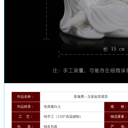
作品名称：
曾逸腾—玉瓷如意观音
作品材质：
优质建白土
规 格：
工 艺：
纯手工（1320°高温烧制）
物流重量：
包 装：
锦盒包装
产 地：