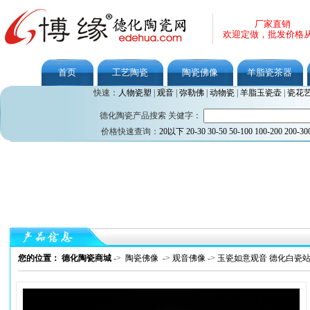
厂家直销
欢迎定做，批发价格
首页
工艺陶瓷
陶瓷佛像
羊脂瓷茶器
快速：
人物瓷塑
|
观音
|
弥勒佛
|
动物瓷
|
羊脂玉瓷壶
|
瓷花
德化陶瓷产品搜索 关健字：
价格快速查询：
20以下
20-30
30-50
50-100
100-200
200-30
您的位置： 德化陶瓷商城
->
陶瓷佛像
->
观音佛像
->
玉瓷如意观音 德化白瓷