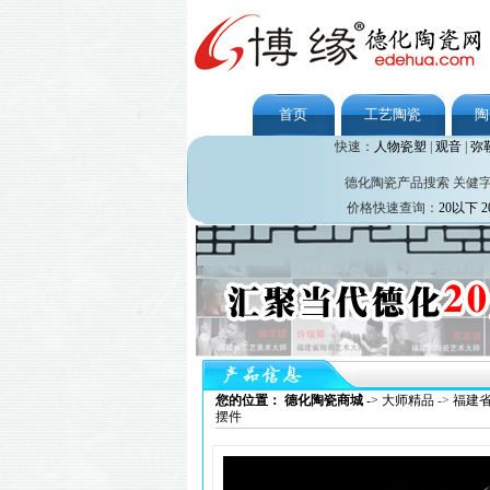
首页
工艺陶瓷
陶
快速：
人物瓷塑
|
观音
|
弥
德化陶瓷产品搜索 关健
价格快速查询：
20以下
2
您的位置： 德化陶瓷商城
->
大师精品
->
福建
摆件