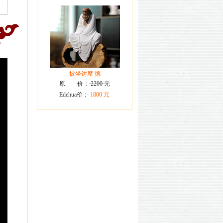
披坐达摩 德
原 价：
2200 元
Edehua价：
1800 元