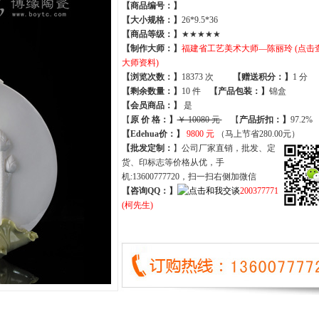
【商品编号：】
【大小规格：】
26*9.5*36
【商品等级：】
★★★★★
【制作大师：】
福建省工艺美术大师—陈丽玲 (点击
大师资料)
【
浏览次数
：】
18373 次
【
赠送积分
：】
1 分
【
剩余数量
：】
10 件
【产品包装：】
锦盒
【
会员商品
：
】
是
【
原 价 格
：
】
￥ 10080 元
【
产品折扣
：
】
97.2%
【Edehua价：】
9800 元
（马上节省280.00元）
【批发定制：
】公司厂家直销，批发、定
货、印标志等价格从优，手
机:13600777720，扫一扫右侧加微信
【咨询QQ：】
200377771
(柯先生)