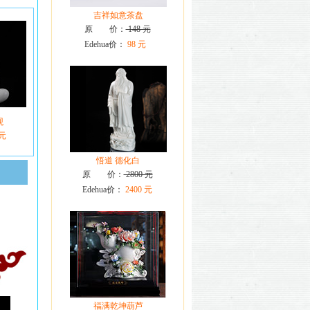
吉祥如意茶盘
原 价：
148 元
Edehua价：
98 元
观
 元
悟道 德化白
原 价：
2800 元
Edehua价：
2400 元
福满乾坤葫芦