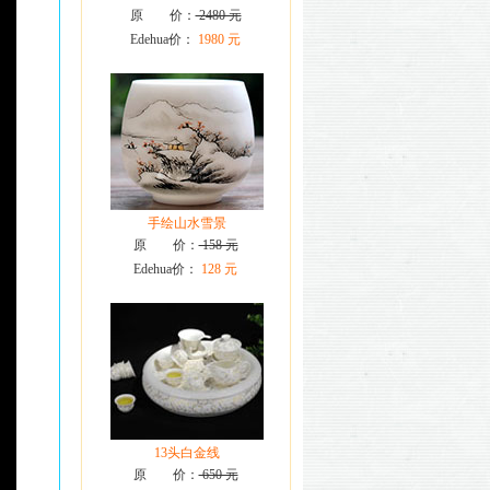
原 价：
2480 元
Edehua价：
1980 元
手绘山水雪景
原 价：
158 元
Edehua价：
128 元
13头白金线
原 价：
650 元