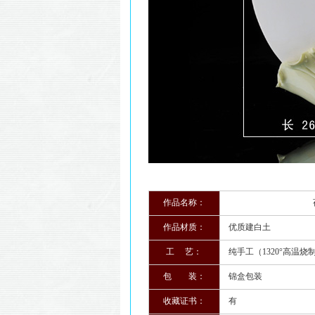
作品名称：
荷塘月
作品材质：
优质建白土
工 艺：
纯手工（1320°高温烧
包 装：
锦盒包装
收藏证书：
有