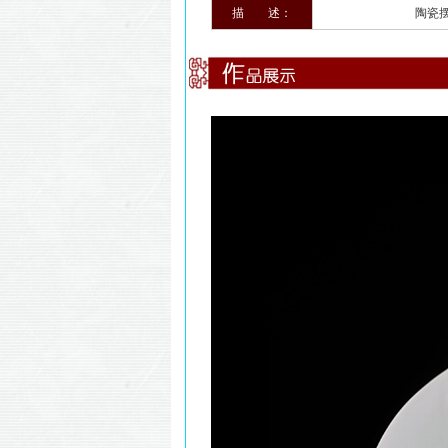
描 述：
陶瓷摆件、德化