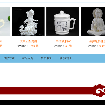
杯
大展宏图鸿图
书法鼓形杯/
坐持瓶杨柳
 元
促销价：
1650 元
促销价：
50 元
促销价：
690
付款方式
常见问题
售后服务
联系我们