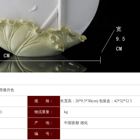
色
规 格：
长宽高：26*9.5*36(cm) 包装盒：42*32*12.5
制）
物流重量：
kg
产 地：
中国瓷都·德化
编 号：