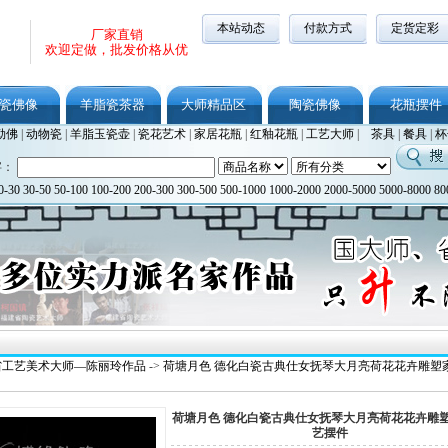
本站动态
付款方式
定货定彩
厂家直销
欢迎定做，批发价格从优
瓷佛像
羊脂瓷茶器
大师精品区
陶瓷佛像
花瓶摆件
勒佛
|
动物瓷
|
羊脂玉瓷壶
|
瓷花艺术
|
家居花瓶
|
红釉花瓶
|
工艺大师
|
茶具
|
餐具
|
杯
字：
0-30
30-50
50-100
100-200
200-300
300-500
500-1000
1000-2000
2000-5000
5000-8000
80
省工艺美术大师—陈丽玲作品
->
荷塘月色 德化白瓷古典仕女抚琴大月亮荷花花卉雕塑
荷塘月色 德化白瓷古典仕女抚琴大月亮荷花花卉雕
艺摆件