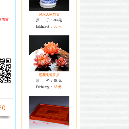
绿水人家竹节
查看该
原 价：
99 元
Edehua价：
50 元
莲花陶瓷香插
原 价：
88 元
Edehua价：
65 元