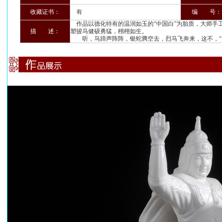
收藏证书：
有
编 号：
作品以德化特有的温润如玉的“中国白”为胎质，大师手
描 述：
塑骏马健硕勇猛，栩栩如生。
听，马蹄声阵阵，银蛇腾空去，烈马飞奔来，这不，“马