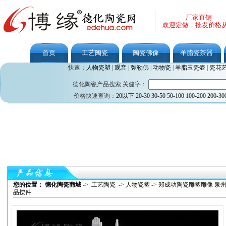
厂家直销
欢迎定做，批发价格
首页
工艺陶瓷
陶瓷佛像
羊脂瓷茶器
快速：
人物瓷塑
|
观音
|
弥勒佛
|
动物瓷
|
羊脂玉瓷壶
|
瓷花
德化陶瓷产品搜索 关健字：
价格快速查询：
20以下
20-30
30-50
50-100
100-200
200-30
您的位置： 德化陶瓷商城
->
工艺陶瓷
->
人物瓷塑
->
郑成功陶瓷雕塑雕像 泉
品摆件