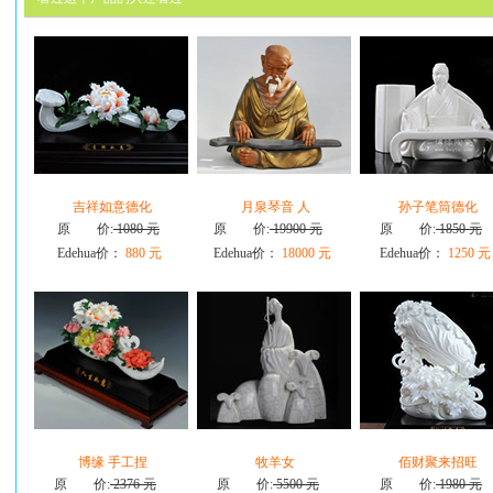
吉祥如意德化
月泉琴音 人
孙子笔筒德化
原 价:
1080 元
原 价:
19900 元
原 价:
1850 元
Edehua价：
880 元
Edehua价：
18000 元
Edehua价：
1250 元
博缘 手工捏
牧羊女
佰财聚来招旺
原 价:
2376 元
原 价:
5500 元
原 价:
1980 元