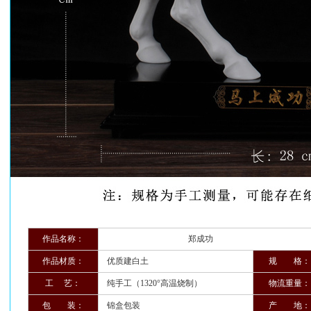
作品名称：
郑成功
作品材质：
优质建白土
规 格：
工 艺：
纯手工（1320°高温烧制）
物流重量：
包 装：
锦盒包装
产 地：