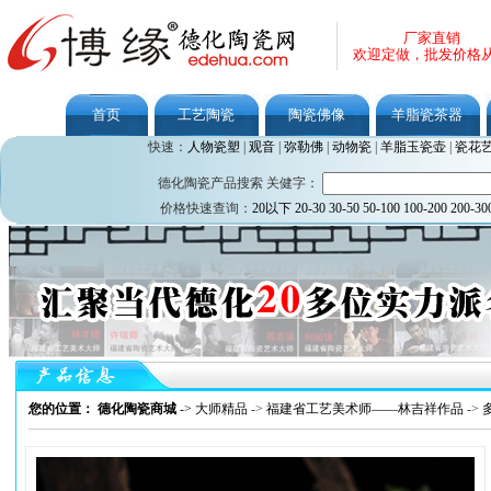
厂家直销
欢迎定做，批发价格
首页
工艺陶瓷
陶瓷佛像
羊脂瓷茶器
快速：
人物瓷塑
|
观音
|
弥勒佛
|
动物瓷
|
羊脂玉瓷壶
|
瓷花
德化陶瓷产品搜索 关健字：
价格快速查询：
20以下
20-30
30-50
50-100
100-200
200-30
您的位置： 德化陶瓷商城
->
大师精品
->
福建省工艺美术师——林吉祥作品
->