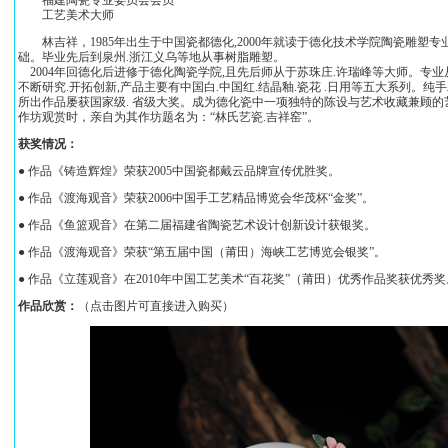
福建陶瓷专业委员会会员
工艺美术大师
林吉祥，1985年出生于中国瓷都德化,2000年就读于德化技术学院陶瓷雕塑
础。毕业先后到泉州.浙江义乌等地从事树脂雕塑。
2004年回德化后进修于德化陶瓷学院,且先后师从于苏珠庄.许瑞峰等大师。专业
不断研究.开拓创新,产品主要有中国白.中国红.结晶釉.瓷花 .日用等五大系列。纯手工
所出作品屡获国家级. 省级大奖。成为德化瓷中一项独特的陈设与艺术收藏兼顾
作坊观赏时，亲自为其作坊题名为：“林氏艺瓷.吉祥窑”。
获奖情况：
● 作品《铸造辉煌》荣获2005中国瓷都戴云品牌宣传优胜奖。
● 作品《渡海观音》荣获2006中国手工艺精品博览会华茂杯“金奖”。
● 作品《鱼篮观音》在第二届福建省陶瓷艺术设计创新设计获银奖。
● 作品《渡海观音》荣获“第五届中国（莆田）海峡工艺博览会银奖”。
● 作品《立莲观音》在2010年中国工艺美术“百花奖”（莆田）优秀作品奖获优秀奖
作品欣赏：
（点击图片可直接进入购买）