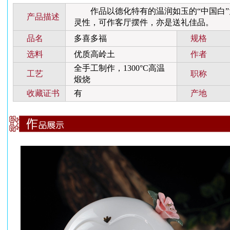
作品以德化特有的温润如玉的“中国白”
产品描述
灵性，可作客厅摆件，亦是送礼佳品。
品名
多喜多福
规格
选料
优质高岭土
作者
全手工制作，1300°C高温
工艺
职称
煅烧
收藏证书
有
产地