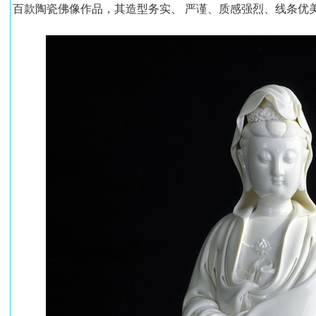
百款陶瓷佛像作品，其造型务实、 严谨、质感强烈、线条优