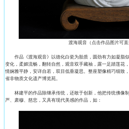
渡海观音（点击作品图片可直
作品《渡海观音》以德化白瓷为胎质，圆劲有力如凝脂似
变化，柔媚流畅，翻转自然，观音双手藏袖，露一足踏莲花，
情娴雅平静，安详自若，双目低垂凝思。整座塑像精巧细致，神
省非物质文化遗产博览苑。
林建平的作品除继承传统，还敢于创新，他把传统佛像制
严、肃穆、慈悲，又具有现代美感的作品，如：