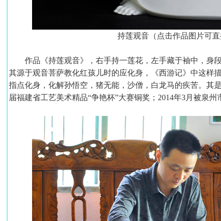
持莲观音（点击作品图片可直
作品《持莲观音》，右手持一莲花，左手藏于袖中，身段修
其源于观音菩萨教化红孩儿时的应化身，《西游记》中这样
指点化身，化解孙悟空，猪无能，沙僧，白龙马的疾苦。其
届福建省工艺美术精品“争艳杯”大赛铜奖；2014年3月被泉