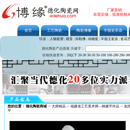
厂家直销
欢迎定做，批发价格
首页
工艺陶瓷
陶瓷佛像
羊脂瓷茶器
快速：
人物瓷塑
|
观音
|
弥勒佛
|
动物瓷
|
羊脂玉瓷壶
|
瓷花
德化陶瓷产品搜索 关健字：
价格快速查询：
20以下
20-30
30-50
50-100
100-200
200-30
您的位置： 德化陶瓷商城
->
大师精品
->
福建省工艺美术师—林建平作品
->
如
平