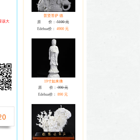
普贤菩萨 德
看该大
原 价：
5100 元
Edehua价：
4900 元
19寸如来佛
原 价：
990 元
Edehua价：
890 元