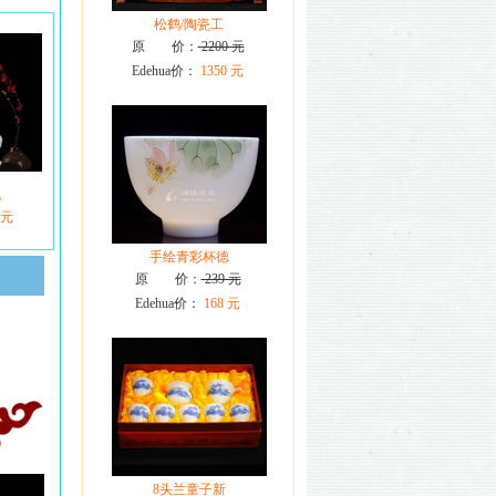
松鹤/陶瓷工
原 价：
2200 元
Edehua价：
1350 元
化
 元
手绘青彩杯德
原 价：
239 元
Edehua价：
168 元
8头兰童子新