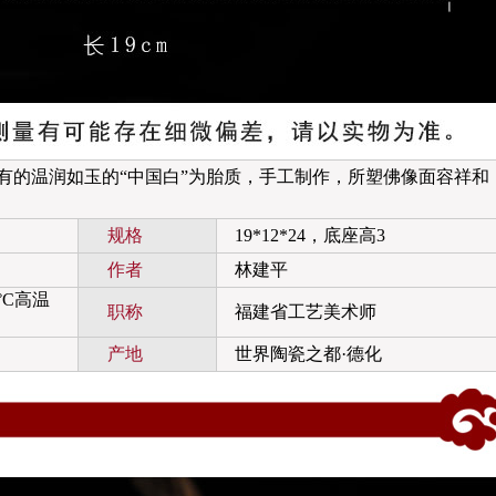
温润如玉的“中国白”为胎质，手工制作，所塑佛像面容祥和
规格
19*12*24，底座高3
作者
林建平
°C高温
职称
福建省工艺美术师
产地
世界陶瓷之都·德化