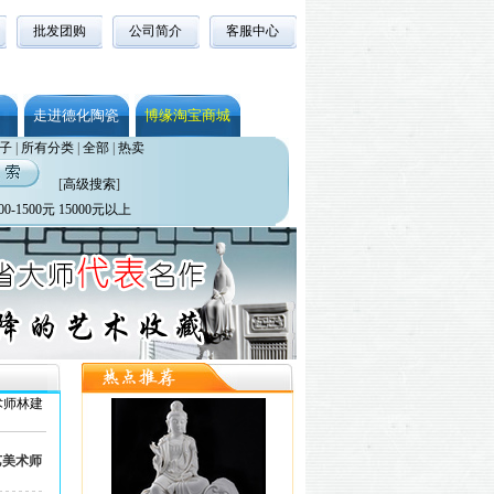
批发团购
公司简介
客服中心
走进德化陶瓷
博缘淘宝商城
子
|
所有分类
|
全部
|
热卖
[
高级搜索
]
00-1500元
15000元以上
术师林建
艺美术师