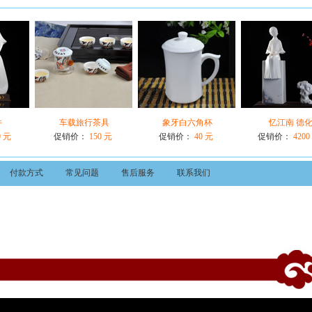
件
车载旅行茶具
象牙白六角杯
忆江南 德
9 元
促销价：
150 元
促销价：
40 元
促销价：
4200
付款方式
常见问题
售后服务
联系我们