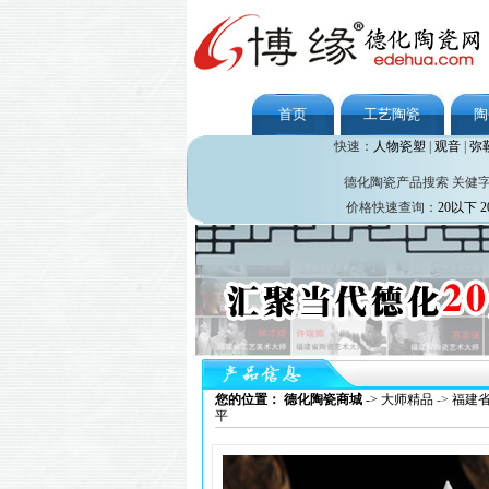
首页
工艺陶瓷
陶
快速：
人物瓷塑
|
观音
|
弥
德化陶瓷产品搜索 关健
价格快速查询：
20以下
2
您的位置： 德化陶瓷商城
->
大师精品
->
福建
平