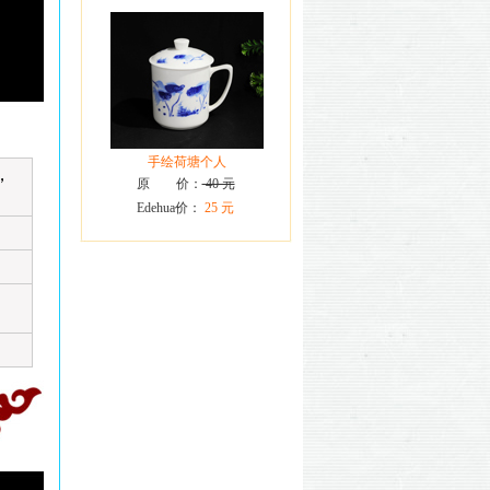
手绘荷塘个人
，
原 价：
40 元
Edehua价：
25 元