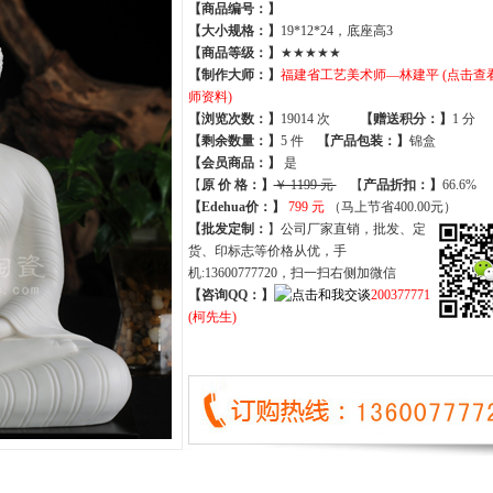
【商品编号：】
【大小规格：】
19*12*24，底座高3
【商品等级：】
★★★★★
【制作大师：】
福建省工艺美术师—林建平 (点击查
师资料)
【
浏览次数
：】
19014 次
【
赠送积分
：】
1 分
【
剩余数量
：】
5 件
【产品包装：】
锦盒
【
会员商品
：
】
是
【
原 价 格
：
】
￥ 1199 元
【
产品折扣
：
】
66.6%
【Edehua价：】
799 元
（马上节省400.00元）
【批发定制：
】公司厂家直销，批发、定
货、印标志等价格从优，手
机:13600777720，扫一扫右侧加微信
【咨询QQ：】
200377771
(柯先生)