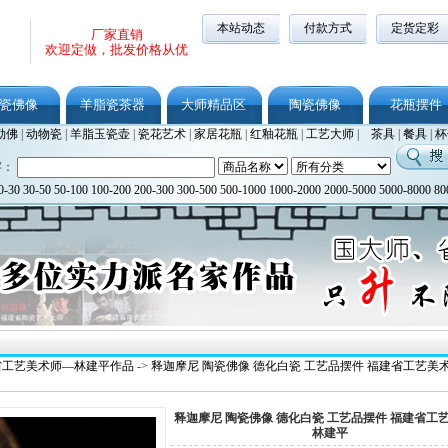
本站动态
付款方式
定货定彩
厂家直销
欢迎定做，批发价格从优
瓷佛像
羊脂瓷茶器
大师精品区
陶瓷佛像
花瓶摆件
勒佛
|
动物瓷
|
羊脂玉瓷壶
|
瓷花艺术
|
家居花瓶
|
红釉花瓶
|
工艺大师
|
茶具
|
餐具
|
杯
字：
0-30
30-50
50-100
100-200
200-300
300-500
500-1000
1000-2000
2000-5000
5000-8000
80
省工艺美术师—林建平作品
->
释迦摩尼 陶瓷佛像 德化白瓷 工艺品摆件 福建省工艺美
释迦摩尼 陶瓷佛像 德化白瓷 工艺品摆件 福建省工
林建平