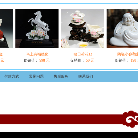
金
马上有福德化
映日荷花12
陶瓷小弥勒
 元
促销价：
998 元
促销价：
50 元
促销价：
198
付款方式
常见问题
售后服务
联系我们