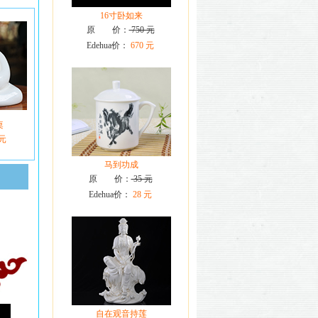
16寸卧如来
原 价：
750 元
Edehua价：
670 元
桌
 元
马到功成
原 价：
35 元
Edehua价：
28 元
自在观音持莲