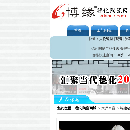
首页
工艺陶瓷
陶
快速：
人物瓷塑
|
观音
|
弥
德化陶瓷产品搜索 关健
价格快速查询：
20以下
2
您的位置： 德化陶瓷商城
->
大师精品
->
福建