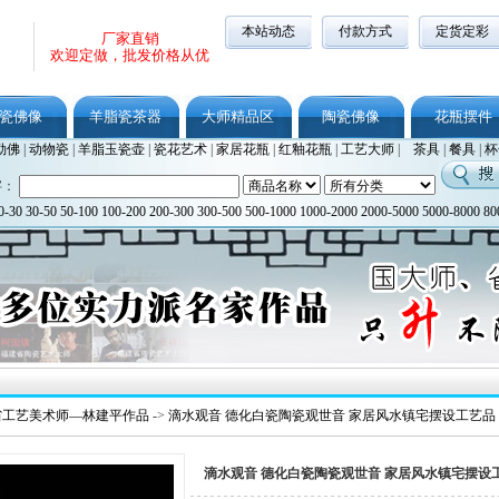
本站动态
付款方式
定货定彩
厂家直销
欢迎定做，批发价格从优
瓷佛像
羊脂瓷茶器
大师精品区
陶瓷佛像
花瓶摆件
勒佛
|
动物瓷
|
羊脂玉瓷壶
|
瓷花艺术
|
家居花瓶
|
红釉花瓶
|
工艺大师
|
茶具
|
餐具
|
杯
字：
0-30
30-50
50-100
100-200
200-300
300-500
500-1000
1000-2000
2000-5000
5000-8000
80
省工艺美术师—林建平作品
->
滴水观音 德化白瓷陶瓷观世音 家居风水镇宅摆设工艺品
滴水观音 德化白瓷陶瓷观世音 家居风水镇宅摆设