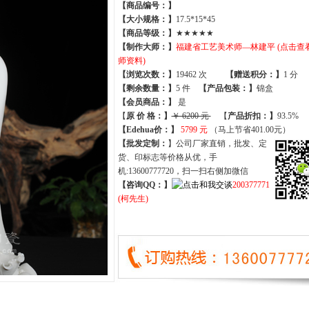
【商品编号：】
【大小规格：】
17.5*15*45
【商品等级：】
★★★★★
【制作大师：】
福建省工艺美术师—林建平 (点击查
师资料)
【
浏览次数
：】
19462 次
【
赠送积分
：】
1 分
【
剩余数量
：】
5 件
【产品包装：】
锦盒
【
会员商品
：
】
是
【
原 价 格
：
】
￥ 6200 元
【
产品折扣
：
】
93.5%
【Edehua价：】
5799 元
（马上节省401.00元）
【批发定制：
】公司厂家直销，批发、定
货、印标志等价格从优，手
机:13600777720，扫一扫右侧加微信
【咨询QQ：】
200377771
(柯先生)