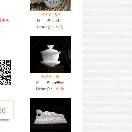
书法花点釉2
看该大
原 价：
54 元
Edehua价：
26 元
盖碗三才 德
原 价：
200 元
Edehua价：
180 元