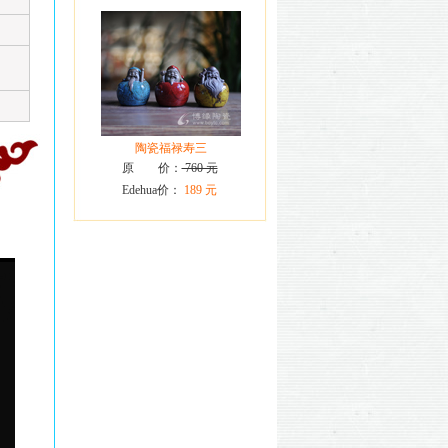
陶瓷福禄寿三
原 价：
760 元
Edehua价：
189 元