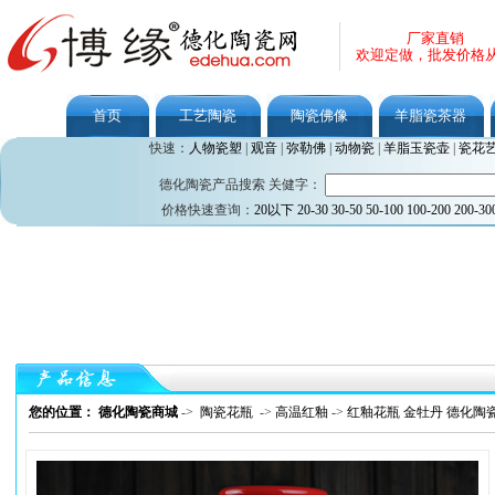
厂家直销
欢迎定做，批发价格
首页
工艺陶瓷
陶瓷佛像
羊脂瓷茶器
快速：
人物瓷塑
|
观音
|
弥勒佛
|
动物瓷
|
羊脂玉瓷壶
|
瓷花
德化陶瓷产品搜索 关健字：
价格快速查询：
20以下
20-30
30-50
50-100
100-200
200-30
您的位置： 德化陶瓷商城
->
陶瓷花瓶
->
高温红釉
->
红釉花瓶 金牡丹 德化