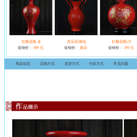
红釉花瓶 金
龙乐花/德化
红釉花瓶(大
促销价：
499 元
促销价：
面议
促销价：
599 元
商品信息
定购方式
送货方式
付款方式
常见问题