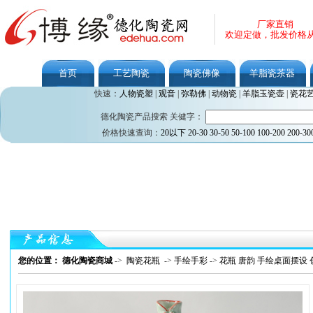
厂家直销
欢迎定做，批发价格
首页
工艺陶瓷
陶瓷佛像
羊脂瓷茶器
快速：
人物瓷塑
|
观音
|
弥勒佛
|
动物瓷
|
羊脂玉瓷壶
|
瓷花
德化陶瓷产品搜索 关健字：
价格快速查询：
20以下
20-30
30-50
50-100
100-200
200-30
您的位置： 德化陶瓷商城
->
陶瓷花瓶
->
手绘手彩
->
花瓶 唐韵 手绘桌面摆设