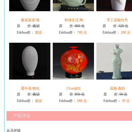
银花滚滚/德
和谐生活 陶
手工花瓶牡丹
原 价:
面议
原 价:
860 元
原 价:
328 元
Edehua价：
面议
Edehua价：
780 元
Edehua价：
268 元
蛋中花/德化
22cm金牡
花瓶 唐韵
原 价:
面议
原 价:
850 元
原 价:
50 元
Edehua价：
面议
Edehua价：
680 元
Edehua价：
39 元
会员评级