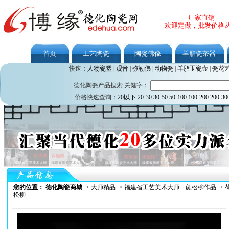
厂家直销
欢迎定做，批发价格
首页
工艺陶瓷
陶瓷佛像
羊脂瓷茶器
快速：
人物瓷塑
|
观音
|
弥勒佛
|
动物瓷
|
羊脂玉瓷壶
|
瓷花
德化陶瓷产品搜索 关健字：
价格快速查询：
20以下
20-30
30-50
50-100
100-200
200-30
您的位置： 德化陶瓷商城
->
大师精品
->
福建省工艺美术大师—颜松柳作品
->
松柳