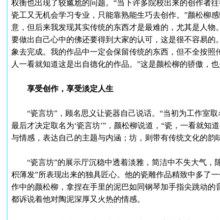
权衡也出现了较尴尬的问题。“当下许多院校出来的创作者
瓷工又无机会学习专业，只能靠熟能生巧去创作。”颜松柳感
意，但后来我发现其实传统的东西才是最难的，尤其是人物
要做出自己心中的佛还要得到大家的认可，这是很不容易的
象去完成。我的作品中一定会保留传统的东西，但不全按照
人一看就知道这是出自德化的作品。”这是颜松柳的骄傲，
享受创作，享受淡定人生
“瓷言坊”，顾名思义让瓷器自己说话。“当初为工作室取
最后才决定取名为‘瓷言坊’”，颜松柳说道，“瓷，一看就知
与情感，表达自己的主题与内涵；坊，则带有传统文化的韵味
“瓷言坊”的展示厅沉稳中透着淡雅，简洁中不失大气，陈
积薄发”所表现出来的独具匠心。他的瓷雕作品精致中多了一份
作中的颜松柳，拿捏在手里的泥巴如同钢琴加手指尖跳动的
都诉说着他对陶泥深厚又火热的情感。