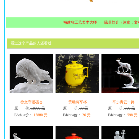
福建省工艺美术大师——陈恭简介（注意：文
看过这个产品的人还看过
徐文守砥砺奋
黄釉将军杯
平步青云一路
原 价:
18000 元
原 价:
39 元
原 价:
700 元
Edehua价：
15880 元
Edehua价：
26 元
Edehua价：
598 元