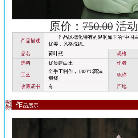
原价：
750.00
活动价
作品以德化特有的温润如玉的“中国白
产品描述
优美，风格洗练。
品名
荷叶瓶
规格
选料
优质建白土
作者
全手工制作，1300°C高温
工艺
职称
煅烧
收藏证书
有
产地