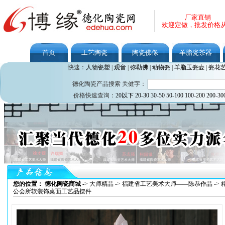
厂家直销
欢迎定做，批发价格
首页
工艺陶瓷
陶瓷佛像
羊脂瓷茶器
快速：
人物瓷塑
|
观音
|
弥勒佛
|
动物瓷
|
羊脂玉瓷壶
|
瓷花
德化陶瓷产品搜索 关健字：
价格快速查询：
20以下
20-30
30-50
50-100
100-200
200-30
您的位置： 德化陶瓷商城
->
大师精品
->
福建省工艺美术大师——陈恭作品
->
公会所软装饰桌面工艺品摆件