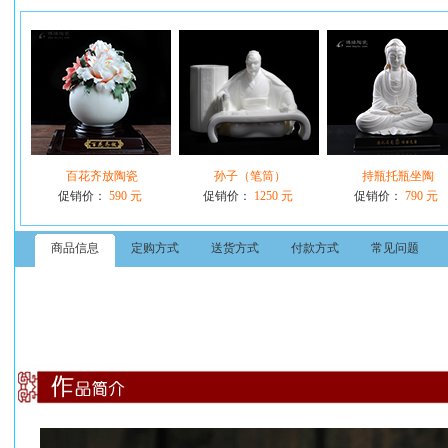
百花齐放陶瓷
孙子（笔筒）
持瓶托瓶坐陶
促销价：
590 元
促销价：
1250 元
促销价：
790 元
商品信息
定购方式
送货方式
付款方式
常见问题