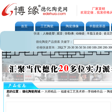
厂家直销
欢迎定做，批发价格
首页
工艺陶瓷
陶瓷佛像
羊脂瓷茶器
快速：
人物瓷塑
|
观音
|
弥勒佛
|
动物瓷
|
羊脂玉瓷壶
|
瓷花
德化陶瓷产品搜索 关健字：
价格快速查询：
20以下
20-30
30-50
50-100
100-200
200-30
您的位置： 德化陶瓷商城
->
大师精品
->
福建省工艺美术师—李锦峰作品
->
陶
品