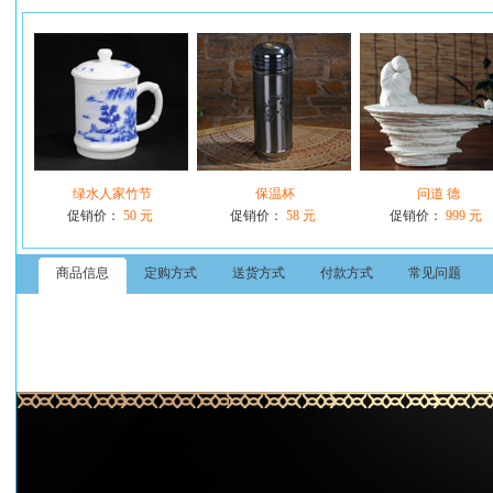
绿水人家竹节
保温杯
问道 德
促销价：
50 元
促销价：
58 元
促销价：
999 元
商品信息
定购方式
送货方式
付款方式
常见问题