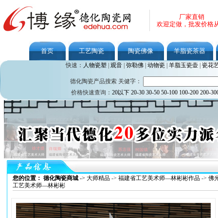
厂家直销
欢迎定做，批发价格
首页
工艺陶瓷
陶瓷佛像
羊脂瓷茶器
快速：
人物瓷塑
|
观音
|
弥勒佛
|
动物瓷
|
羊脂玉瓷壶
|
瓷花
德化陶瓷产品搜索 关健字：
价格快速查询：
20以下
20-30
30-50
50-100
100-200
200-30
您的位置： 德化陶瓷商城
->
大师精品
->
福建省工艺美术师—林彬彬作品
->
佛
工艺美术师—林彬彬