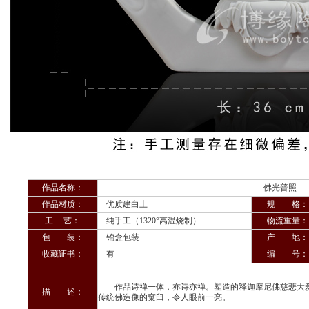
作品名称：
佛光普照
作品材质：
优质建白土
规 格：
工 艺：
纯手工（1320°高温烧制）
物流重量：
包 装：
锦盒包装
产 地：
收藏证书：
有
编 号：
作品诗禅一体，亦诗亦禅。塑造的释迦摩尼佛慈悲大爱；
描 述：
传统佛造像的窠臼，令人眼前一亮。