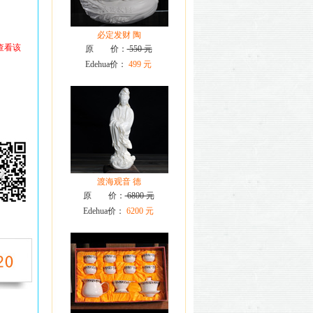
必定发财 陶
查看该
原 价：
550 元
Edehua价：
499 元
渡海观音 德
原 价：
6800 元
Edehua价：
6200 元