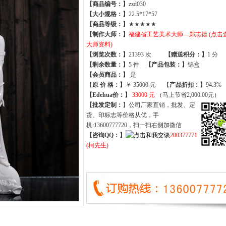
【商品编号：】
zzd030
【大小规格：】
22.5*17*57
【商品等级：】
★★★★★
【制作大师：】
福建省工艺美术大师—郑志德 (点击
大师资料)
【
浏览次数
：】
21393 次
【
赠送积分
：】
1 分
【
剩余数量
：】
5 件
【产品包装：】
锦盒
【
会员商品
：
】
是
【
原 价 格
：
】
￥ 35000 元
【
产品折扣
：
】
94.3%
【Edehua价：】
33000 元
（马上节省2,000.00元）
【批发定制：
】公司厂家直销，批发、定
货、印标志等价格从优，手
机:13600777720，扫一扫右侧加微信
【咨询QQ：】
200377771
(柯先生)