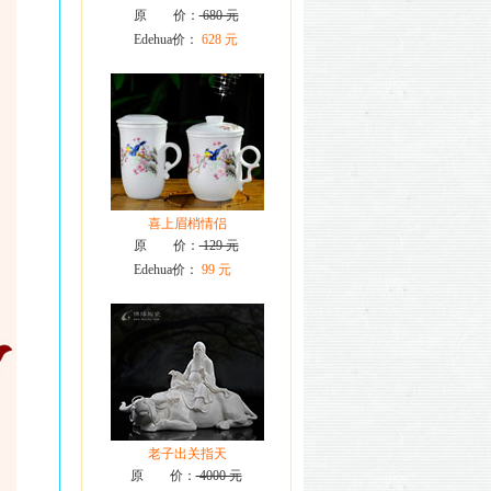
原 价：
680 元
Edehua价：
628 元
喜上眉梢情侣
原 价：
129 元
Edehua价：
99 元
老子出关指天
原 价：
4000 元