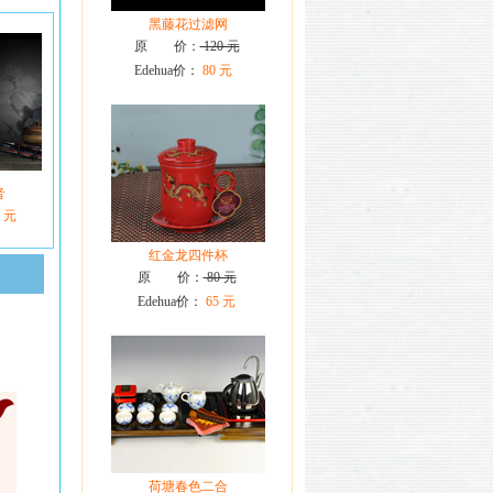
黑藤花过滤网
原 价：
120 元
Edehua价：
80 元
音
0 元
红金龙四件杯
原 价：
80 元
Edehua价：
65 元
荷塘春色二合