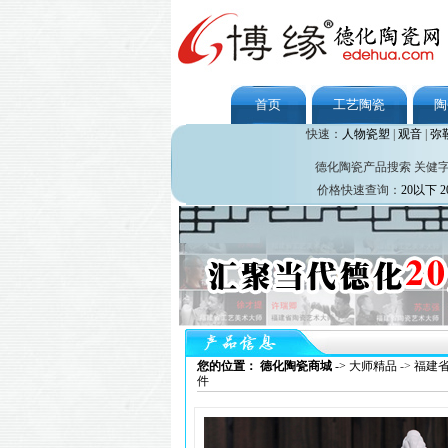
首页
工艺陶瓷
陶
快速：
人物瓷塑
|
观音
|
弥
德化陶瓷产品搜索 关健
价格快速查询：
20以下
2
您的位置： 德化陶瓷商城
->
大师精品
->
福建
件