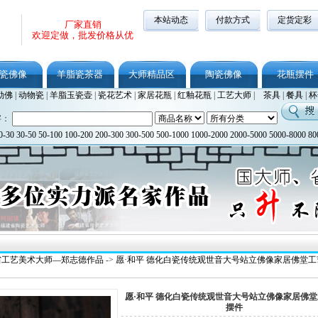
本站动态
付款方式
定货定彩
厂家直销
欢迎定做，批发价格从优
瓷佛像
羊脂瓷茶器
大师精品区
陶瓷佛像
花瓶摆件
勒佛
|
动物瓷
|
羊脂玉瓷壶
|
瓷花艺术
|
家居花瓶
|
红釉花瓶
|
工艺大师
|
茶具
|
餐具
|
杯
字：
0-30
30-50
50-100
100-200
200-300
300-500
500-1000
1000-2000
2000-5000
5000-8000
80
省工艺美术大师—郑志德作品
->
愿·和平 德化白瓷传统观世音大号站立佛像家居佛堂工
愿·和平 德化白瓷传统观世音大号站立佛像家居佛
摆件