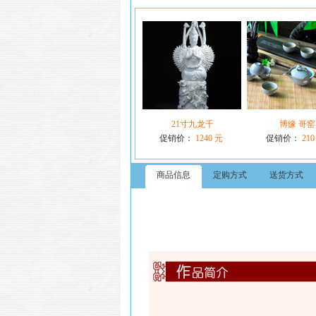
21寸九龙千
博缘 哥窑
促销价：
1240 元
促销价：
210
商品信息
定购方式
送货方式