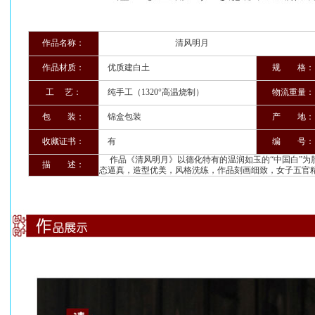
作品名称：
清风明月
作品材质：
优质建白土
规 格：
工 艺：
纯手工（1320°高温烧制）
物流重量：
包 装：
锦盒包装
产 地：
收藏证书：
有
编 号：
作品《清风明月》以德化特有的温润如玉的“中国白”为
描 述：
态逼真，造型优美，风格洗练，作品刻画细致，女子五官