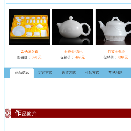
25头象牙白
玉瓷壶 德化
竹节玉瓷壶
促销价：
370 元
促销价：
499 元
促销价：
899 元
商品信息
定购方式
送货方式
付款方式
常见问题