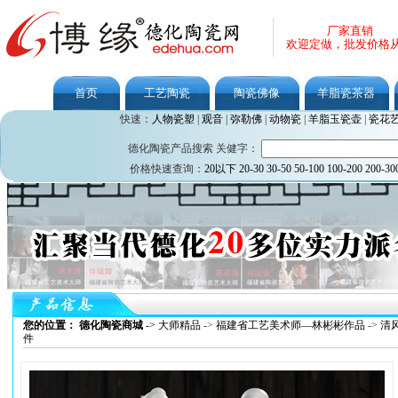
厂家直销
欢迎定做，批发价格
首页
工艺陶瓷
陶瓷佛像
羊脂瓷茶器
快速：
人物瓷塑
|
观音
|
弥勒佛
|
动物瓷
|
羊脂玉瓷壶
|
瓷花
德化陶瓷产品搜索 关健字：
价格快速查询：
20以下
20-30
30-50
50-100
100-200
200-30
您的位置： 德化陶瓷商城
->
大师精品
->
福建省工艺美术师—林彬彬作品
->
清
件