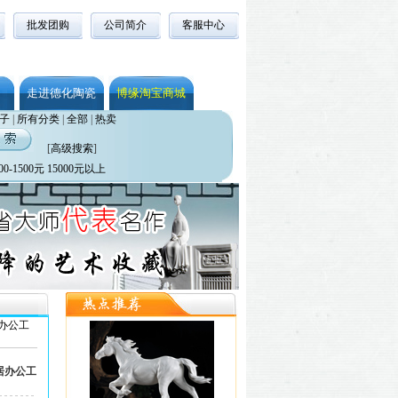
批发团购
公司简介
客服中心
走进德化陶瓷
博缘淘宝商城
子
|
所有分类
|
全部
|
热卖
[
高级搜索
]
00-1500元
15000元以上
办公工
居办公工