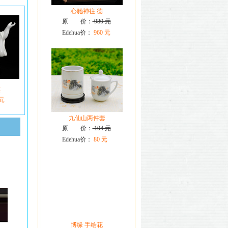
心驰神往 德
原 价：
980 元
Edehua价：
960 元
笑
 元
九仙山两件套
原 价：
104 元
Edehua价：
80 元
博缘 手绘花