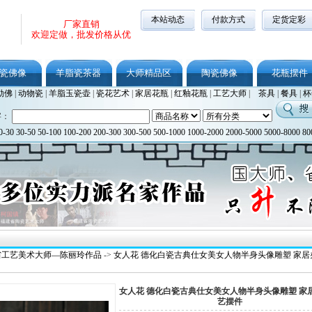
本站动态
付款方式
定货定彩
厂家直销
欢迎定做，批发价格从优
瓷佛像
羊脂瓷茶器
大师精品区
陶瓷佛像
花瓶摆件
勒佛
|
动物瓷
|
羊脂玉瓷壶
|
瓷花艺术
|
家居花瓶
|
红釉花瓶
|
工艺大师
|
茶具
|
餐具
|
杯
字：
0-30
30-50
50-100
100-200
200-300
300-500
500-1000
1000-2000
2000-5000
5000-8000
80
省工艺美术大师—陈丽玲作品
->
女人花 德化白瓷古典仕女美女人物半身头像雕塑 家居
女人花 德化白瓷古典仕女美女人物半身头像雕塑 家
艺摆件