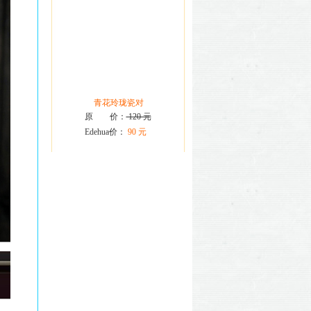
青花玲珑瓷对
原 价：
120 元
Edehua价：
90 元