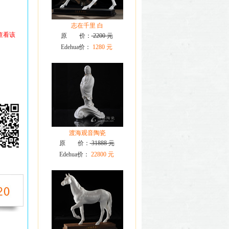
志在千里 白
查看该
原 价：
2200 元
Edehua价：
1280 元
渡海观音陶瓷
原 价：
31888 元
Edehua价：
22800 元