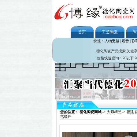
首页
工艺陶瓷
陶
快速：
人物瓷塑
|
观音
|
弥
德化陶瓷产品搜索 关健
价格快速查询：
20以下
2
您的位置： 德化陶瓷商城
->
大师精品
->
福建
艺摆件