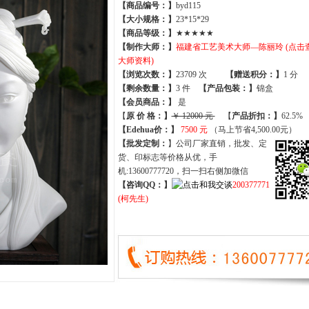
【商品编号：】
byd115
【大小规格：】
23*15*29
【商品等级：】
★★★★★
【制作大师：】
福建省工艺美术大师—陈丽玲 (点击
大师资料)
【
浏览次数
：】
23709 次
【
赠送积分
：】
1 分
【
剩余数量
：】
3 件
【产品包装：】
锦盒
【
会员商品
：
】
是
【
原 价 格
：
】
￥ 12000 元
【
产品折扣
：
】
62.5%
【Edehua价：】
7500 元
（马上节省4,500.00元）
【批发定制：
】公司厂家直销，批发、定
货、印标志等价格从优，手
机:13600777720，扫一扫右侧加微信
【咨询QQ：】
200377771
(柯先生)