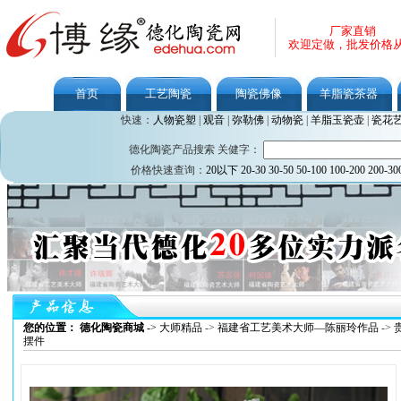
厂家直销
欢迎定做，批发价格
首页
工艺陶瓷
陶瓷佛像
羊脂瓷茶器
快速：
人物瓷塑
|
观音
|
弥勒佛
|
动物瓷
|
羊脂玉瓷壶
|
瓷花
德化陶瓷产品搜索 关健字：
价格快速查询：
20以下
20-30
30-50
50-100
100-200
200-30
您的位置： 德化陶瓷商城
->
大师精品
->
福建省工艺美术大师—陈丽玲作品
->
摆件