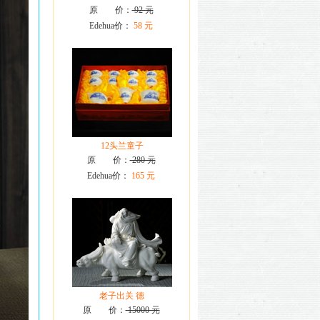
原 价：
92 元
Edehua价：
58 元
12头兰童子
原 价：
280 元
Edehua价：
165 元
老子出关 德
原 价：
15000 元