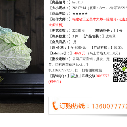
【商品编号：】
byd110
【大小规格：】
26*17*14（底座：8cm） /含罩36*21*
【商品等级：】
★★★★★
【制作大师：】
福建省工艺美术大师—陈丽玲 (点击
大师资料)
【
浏览次数
：】
22688 次
【
赠送积分
：】
1 分
【
剩余数量
：】
3 件
【产品包装：】
玻璃罩
【
会员商品
：
】
是
【
原 价 格
：
】
￥ 8000 元
【
产品折扣
：
】
62.5%
【Edehua价：】
4999 元
（马上节省3,001.00元）
【批发定制：
】公司厂家直销，批发、定
货、印标志等价格从优，手
机:13600777720，扫一扫右侧加微信
【咨询QQ：】
200377771
(柯先生)