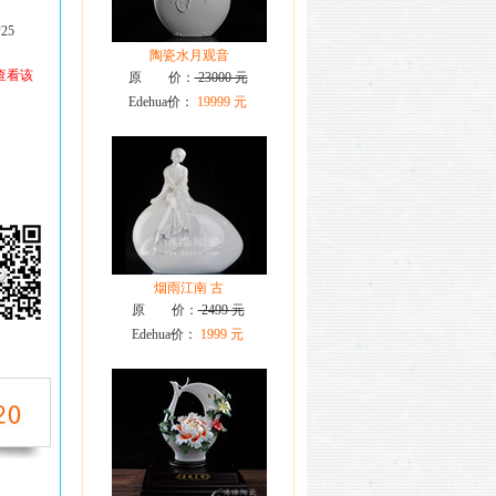
25
陶瓷水月观音
查看该
原 价：
23000 元
Edehua价：
19999 元
烟雨江南 古
原 价：
2499 元
Edehua价：
1999 元