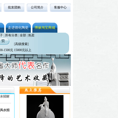
批发团购
公司简介
客服中心
走进德化陶瓷
博缘淘宝商城
子
|
所有分类
|
全部
|
热卖
[
高级搜索
]
00-1500元
15000元以上
风水招财
公风水招