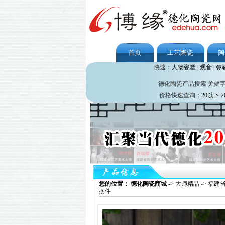
首页
工艺陶瓷
陶
快速：
人物瓷塑
|
观音
|
弥
德化陶瓷产品搜索 关健
价格快速查询：
20以下
2
您的位置： 德化陶瓷商城
->
大师精品
->
福建
摆件