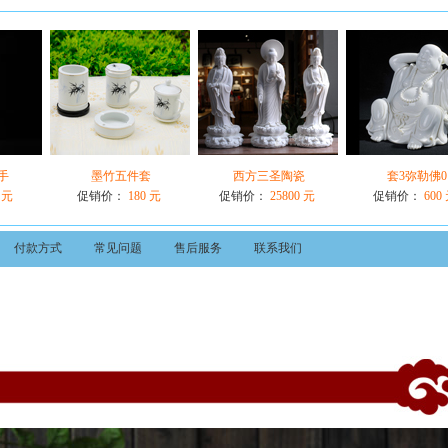
手
墨竹五件套
西方三圣陶瓷
套3弥勒佛0
 元
促销价：
180 元
促销价：
25800 元
促销价：
600
付款方式
常见问题
售后服务
联系我们