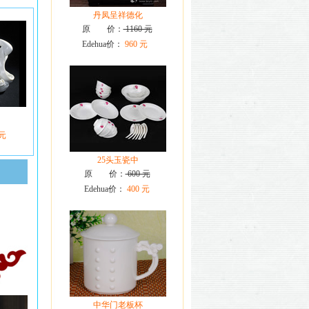
丹凤呈祥德化
原 价：
1160 元
Edehua价：
960 元
 元
25头玉瓷中
原 价：
600 元
Edehua价：
400 元
中华门老板杯