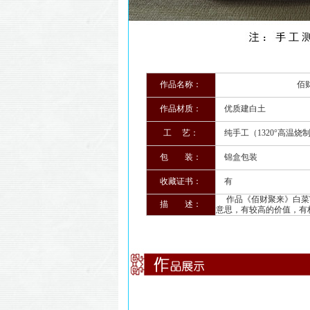
作品名称：
佰财俱
作品材质：
优质建白土
工 艺：
纯手工（1320°高温烧
包 装：
锦盒包装
收藏证书：
有
作品《佰财聚来》白菜寓
描 述：
意思，有较高的价值，有