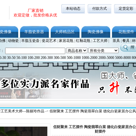
本站动态
付款方式
定货定彩
厂家直销
欢迎定做，批发价格从优
瓷佛像
羊脂瓷茶器
大师精品区
陶瓷佛像
花瓶摆件
勒佛
|
动物瓷
|
羊脂玉瓷壶
|
瓷花艺术
|
家居花瓶
|
红釉花瓶
|
工艺大师
|
茶具
|
餐具
|
杯
字：
0-30
30-50
50-100
100-200
200-300
300-500
500-1000
1000-2000
2000-5000
5000-8000
80
省工艺美术大师—陈丽玲作品
->
佰财聚来 工艺摆件 陶瓷翡翠白菜 德化白瓷家居办公
佰财聚来 工艺摆件 陶瓷翡翠白菜 德化白瓷家居办
财摆件