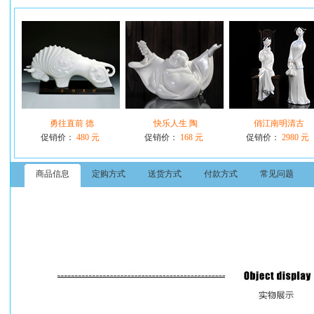
勇往直前 德
快乐人生 陶
俏江南明清古
促销价：
480 元
促销价：
168 元
促销价：
2980 元
商品信息
定购方式
送货方式
付款方式
常见问题