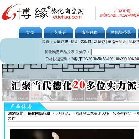
厂家直销
欢迎定做，批发价格
首页
工艺陶瓷
陶瓷佛像
羊脂瓷茶器
快速：
人物瓷塑
|
观音
|
弥勒佛
|
动物瓷
|
羊脂玉瓷壶
|
瓷花
德化陶瓷产品搜索 关健字：
价格快速查询：
20以下
20-30
30-50
50-100
100-200
200-30
您的位置： 德化陶瓷商城
->
大师精品
->
福建省工艺美术大师—颜松柳作品
->
力作