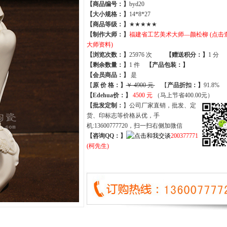
【商品编号：】
byd20
【大小规格：】
14*8*27
【商品等级：】
★★★★★
【制作大师：】
福建省工艺美术大师—颜松柳 (点击
大师资料)
【
浏览次数
：】
25976 次
【
赠送积分
：】
1 分
【
剩余数量
：】
1 件
【产品包装：】
【
会员商品
：
】
是
【
原 价 格
：
】
￥ 4900 元
【
产品折扣
：
】
91.8%
【Edehua价：】
4500 元
（马上节省400.00元）
【批发定制：
】公司厂家直销，批发、定
货、印标志等价格从优，手
机:13600777720，扫一扫右侧加微信
【咨询QQ：】
200377771
(柯先生)