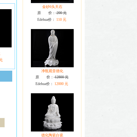
金砂6头天石
原 价：
200 元
Edehua价：
110 元
德
 元
净瓶观音德化
原 价：
12800 元
Edehua价：
12000 元
德化陶瓷白瓷