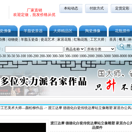
本站动态
付款方式
定货定彩
厂家直销
欢迎定做，批发价格从优
瓷佛像
羊脂瓷茶器
大师精品区
陶瓷佛像
花瓶摆件
勒佛
|
动物瓷
|
羊脂玉瓷壶
|
瓷花艺术
|
家居花瓶
|
红釉花瓶
|
工艺大师
|
茶具
|
餐具
|
杯
字：
0-30
30-50
50-100
100-200
200-300
300-500
500-1000
1000-2000
2000-5000
5000-8000
80
省工艺美术大师—颜松柳作品
->
渡江达摩 德德化白瓷传统达摩站立像雕塑 家居办公风
渡江达摩 德德化白瓷传统达摩站立像雕塑 家居办公
品摆件