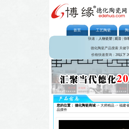
首页
工艺陶瓷
陶
快速：
人物瓷塑
|
观音
|
弥
德化陶瓷产品搜索 关健
价格快速查询：
20以下
2
您的位置： 德化陶瓷商城
->
大师精品
->
福建
品摆件