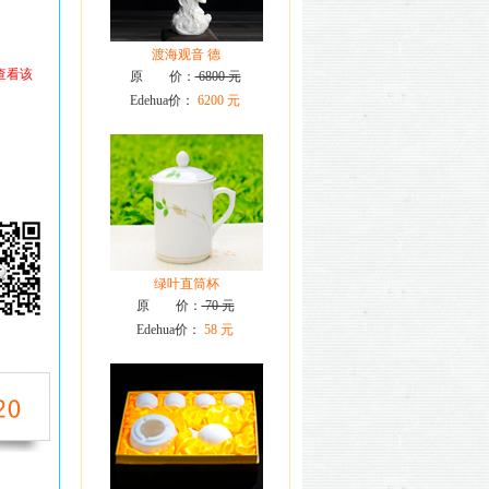
渡海观音 德
查看该
原 价：
6800 元
Edehua价：
6200 元
绿叶直筒杯
原 价：
70 元
Edehua价：
58 元