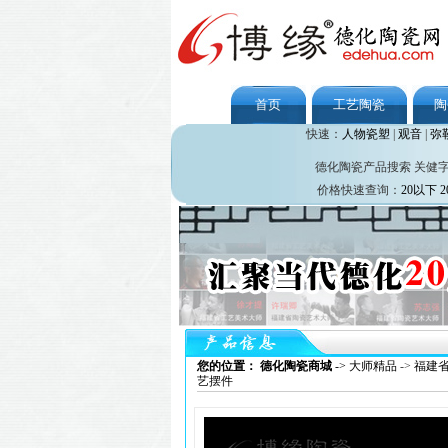
首页
工艺陶瓷
陶
快速：
人物瓷塑
|
观音
|
弥
德化陶瓷产品搜索 关健
价格快速查询：
20以下
2
您的位置： 德化陶瓷商城
->
大师精品
->
福建
艺摆件