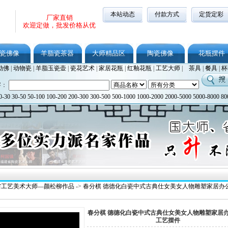
本站动态
付款方式
定货定彩
厂家直销
欢迎定做，批发价格从优
瓷佛像
羊脂瓷茶器
大师精品区
陶瓷佛像
花瓶摆件
勒佛
|
动物瓷
|
羊脂玉瓷壶
|
瓷花艺术
|
家居花瓶
|
红釉花瓶
|
工艺大师
|
茶具
|
餐具
|
杯
字：
0-30
30-50
50-100
100-200
200-300
300-500
500-1000
1000-2000
2000-5000
5000-8000
80
省工艺美术大师—颜松柳作品
->
春分棋 德德化白瓷中式古典仕女美女人物雕塑家居办
春分棋 德德化白瓷中式古典仕女美女人物雕塑家居
工艺摆件