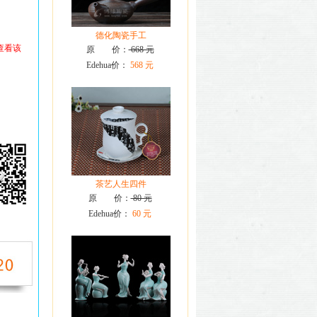
德化陶瓷手工
查看该
原 价：
668 元
Edehua价：
568 元
茶艺人生四件
原 价：
80 元
Edehua价：
60 元