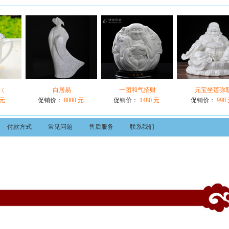
（
白居易
一团和气招财
元宝坐莲弥
 元
促销价：
8000 元
促销价：
1480 元
促销价：
998
付款方式
常见问题
售后服务
联系我们