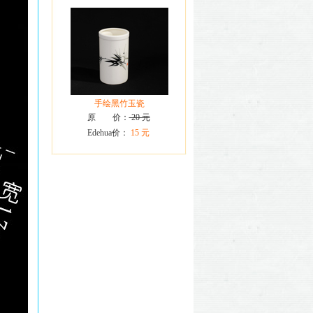
手绘黑竹玉瓷
原 价：
20 元
Edehua价：
15 元