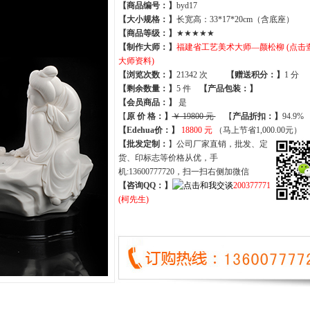
【商品编号：】
byd17
【大小规格：】
长宽高：33*17*20cm（含底座）
【商品等级：】
★★★★★
【制作大师：】
福建省工艺美术大师—颜松柳 (点击
大师资料)
【
浏览次数
：】
21342 次
【
赠送积分
：】
1 分
【
剩余数量
：】
5 件
【产品包装：】
【
会员商品
：
】
是
【
原 价 格
：
】
￥ 19800 元
【
产品折扣
：
】
94.9%
【Edehua价：】
18800 元
（马上节省1,000.00元）
【批发定制：
】公司厂家直销，批发、定
货、印标志等价格从优，手
机:13600777720，扫一扫右侧加微信
【咨询QQ：】
200377771
(柯先生)