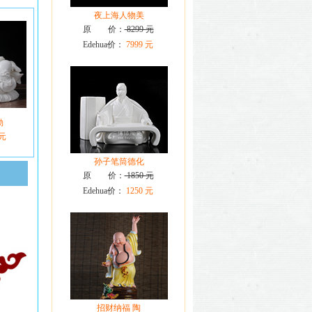
夜上海人物美
原 价：
8299 元
Edehua价：
7999 元
勒
 元
孙子笔筒德化
原 价：
1850 元
Edehua价：
1250 元
招财纳福 陶