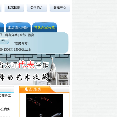
批发团购
公司简介
客服中心
走进德化陶瓷
博缘淘宝商城
子
|
所有分类
|
全部
|
热卖
[
高级搜索
]
00-1500元
15000元以上
公商务工
办公商务