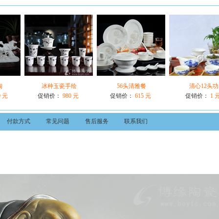
陶
冰种玉瓷手绘
56头清雅餐
清心12头功
0 元
促销价：
980 元
促销价：
615 元
促销价：
1 
付款方式
常见问题
售后服务
联系我们