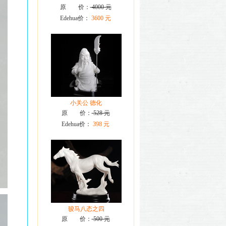
原 价：
4000 元
Edehua价：
3600 元
小关公 德化
原 价：
528 元
Edehua价：
398 元
骏马八态之四
原 价：
500 元