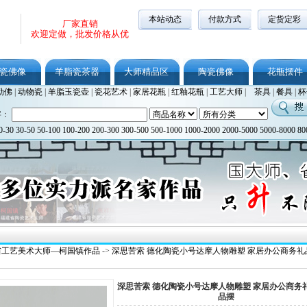
本站动态
付款方式
定货定彩
厂家直销
欢迎定做，批发价格从优
瓷佛像
羊脂瓷茶器
大师精品区
陶瓷佛像
花瓶摆件
勒佛
|
动物瓷
|
羊脂玉瓷壶
|
瓷花艺术
|
家居花瓶
|
红釉花瓶
|
工艺大师
|
茶具
|
餐具
|
杯
字：
0-30
30-50
50-100
100-200
200-300
300-500
500-1000
1000-2000
2000-5000
5000-8000
80
省工艺美术大师—柯国镇作品
->
深思苦索 德化陶瓷小号达摩人物雕塑 家居办公商务礼
深思苦索 德化陶瓷小号达摩人物雕塑 家居办公商务
品摆