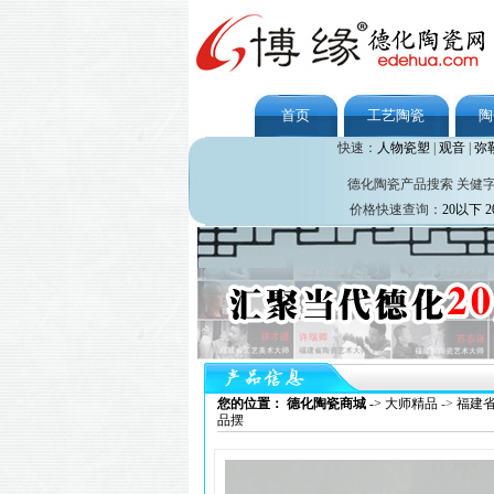
首页
工艺陶瓷
陶
快速：
人物瓷塑
|
观音
|
弥
德化陶瓷产品搜索 关健
价格快速查询：
20以下
2
您的位置： 德化陶瓷商城
->
大师精品
->
福建
品摆