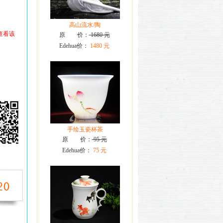
高山流水/陶
查看该
原 价：
1680 元
Edehua价：
1480 元
手绘玉瓷杯茶
原 价：
95 元
Edehua价：
75 元