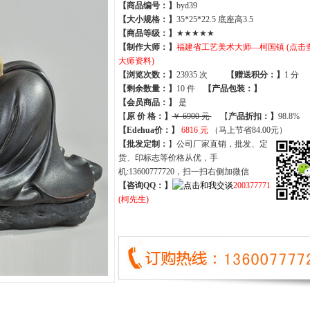
【商品编号：】
byd39
【大小规格：】
35*25*22.5 底座高3.5
【商品等级：】
★★★★★
【制作大师：】
福建省工艺美术大师—柯国镇 (点击
大师资料)
【
浏览次数
：】
23935 次
【
赠送积分
：】
1 分
【
剩余数量
：】
10 件
【产品包装：】
【
会员商品
：
】
是
【
原 价 格
：
】
￥ 6900 元
【
产品折扣
：
】
98.8%
【Edehua价：】
6816 元
（马上节省84.00元）
【批发定制：
】公司厂家直销，批发、定
货、印标志等价格从优，手
机:13600777720，扫一扫右侧加微信
【咨询QQ：】
200377771
(柯先生)