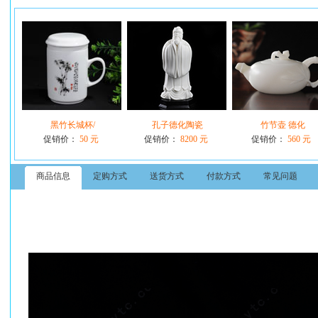
黑竹长城杯/
孔子德化陶瓷
竹节壶 德化
促销价：
50 元
促销价：
8200 元
促销价：
560 元
商品信息
定购方式
送货方式
付款方式
常见问题