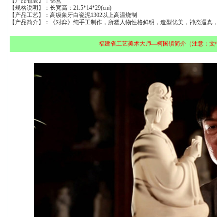
【产品包装】：锦盒
【规格说明】：长宽高：21.5*14*29(cm)
【产品工艺】：高级象牙白瓷泥1302以上高温烧制
【产品简介】：《对弈》纯手工制作，所塑人物性格鲜明，造型优美，神态逼真
福建省工艺美术大师—柯国镇简介（注意：文