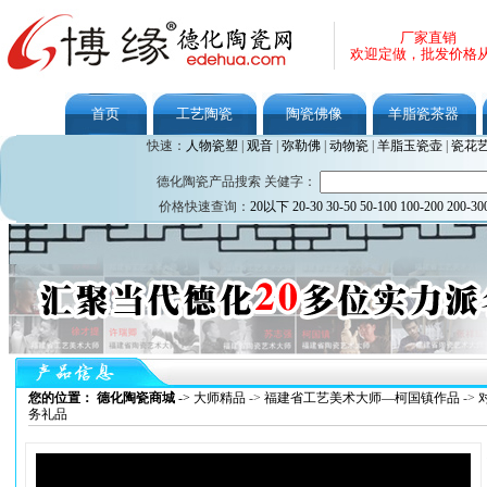
厂家直销
欢迎定做，批发价格
首页
工艺陶瓷
陶瓷佛像
羊脂瓷茶器
快速：
人物瓷塑
|
观音
|
弥勒佛
|
动物瓷
|
羊脂玉瓷壶
|
瓷花
德化陶瓷产品搜索 关健字：
价格快速查询：
20以下
20-30
30-50
50-100
100-200
200-30
您的位置： 德化陶瓷商城
->
大师精品
->
福建省工艺美术大师—柯国镇作品
->
务礼品