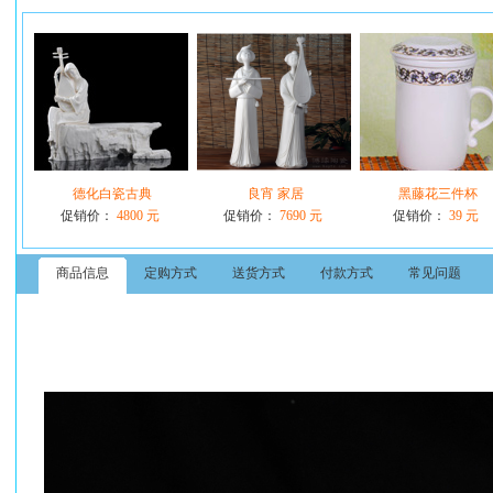
德化白瓷古典
良宵 家居
黑藤花三件杯
促销价：
4800 元
促销价：
7690 元
促销价：
39 元
商品信息
定购方式
送货方式
付款方式
常见问题