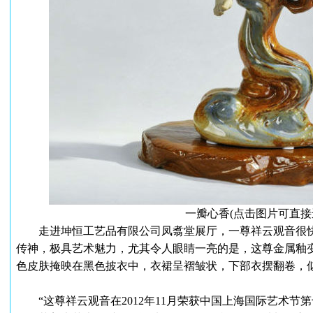
一瓣心香(点击图片可直接
走进坤恒工艺品有限公司凤翥堂展厅，一尊祥云观音很快
传神，极具艺术魅力，尤其令人眼睛一亮的是，这尊金属釉
色皮肤掩映在黑色披衣中，衣裙呈褶皱状，下部衣摆翻卷，
“这尊祥云观音在2012年11月荣获中国上海国际艺术节