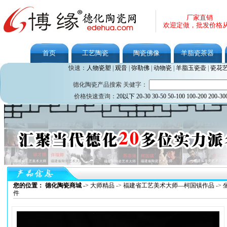
厂家直销
欢迎定做，批发价格
首页
工艺陶瓷
陶瓷佛像
羊脂瓷茶器
快速：
人物瓷塑
|
观音
|
弥勒佛
|
动物瓷
|
羊脂玉瓷壶
|
瓷花
德化陶瓷产品搜索 关健字：
价格快速查询：
20以下
20-30
30-50
50-100
100-200
200-30
您的位置： 德化陶瓷商城
->
大师精品
->
福建省工艺美术大师—柯国镇作品
->
件