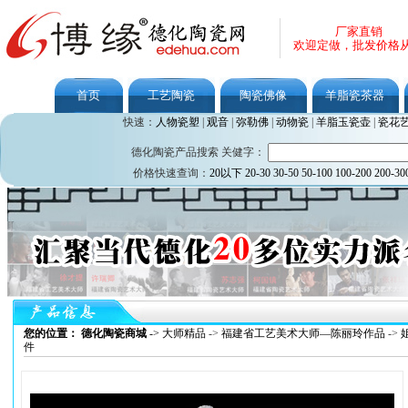
厂家直销
欢迎定做，批发价格
首页
工艺陶瓷
陶瓷佛像
羊脂瓷茶器
快速：
人物瓷塑
|
观音
|
弥勒佛
|
动物瓷
|
羊脂玉瓷壶
|
瓷花
德化陶瓷产品搜索 关健字：
价格快速查询：
20以下
20-30
30-50
50-100
100-200
200-30
您的位置： 德化陶瓷商城
->
大师精品
->
福建省工艺美术大师—陈丽玲作品
->
件