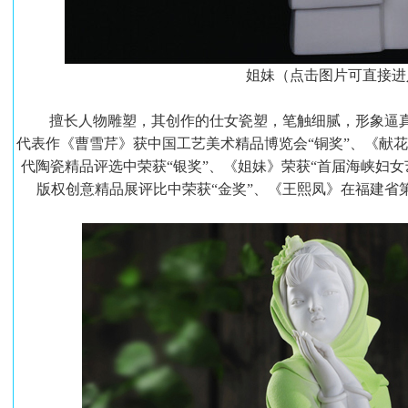
姐妹（点击图片可直接进
擅长人物雕塑，其创作的仕女瓷塑，笔触细腻，形象逼真
代表作《曹雪芹》获中国工艺美术精品博览会“铜奖”、《献花
代陶瓷精品评选中荣获“银奖”、《姐妹》荣获“首届海峡妇女
版权创意精品展评比中荣获“金奖”、《王熙凤》在福建省