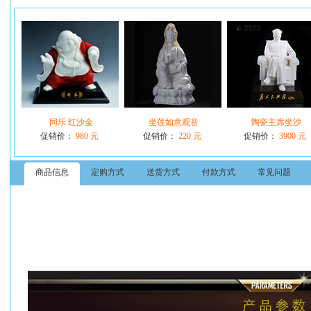
同乐 红沙金
坐莲如意观音
陶瓷主席坐沙
促销价：
980 元
促销价：
220 元
促销价：
3900 元
商品信息
定购方式
送货方式
付款方式
常见问题