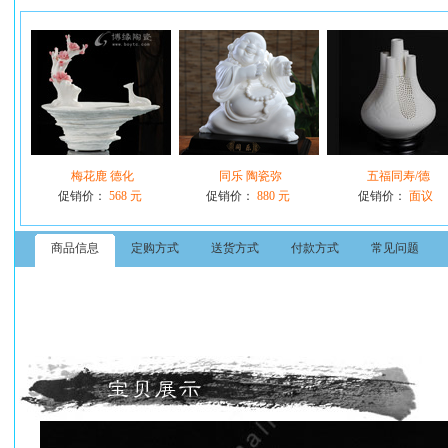
梅花鹿 德化
同乐 陶瓷弥
五福同寿/德
促销价：
568 元
促销价：
880 元
促销价：
面议
商品信息
定购方式
送货方式
付款方式
常见问题