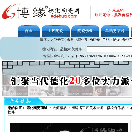
厂家直销
欢迎定做，批发价格
首页
工艺陶瓷
陶瓷佛像
羊脂瓷茶器
快速：
人物瓷塑
|
观音
|
弥勒佛
|
动物瓷
|
羊脂玉瓷壶
|
瓷花
德化陶瓷产品搜索 关健字：
价格快速查询：
20以下
20-30
30-50
50-100
100-200
200-30
您的位置： 德化陶瓷商城
->
大师精品
->
福建省工艺美术大师—颜松柳作品
->
摆件