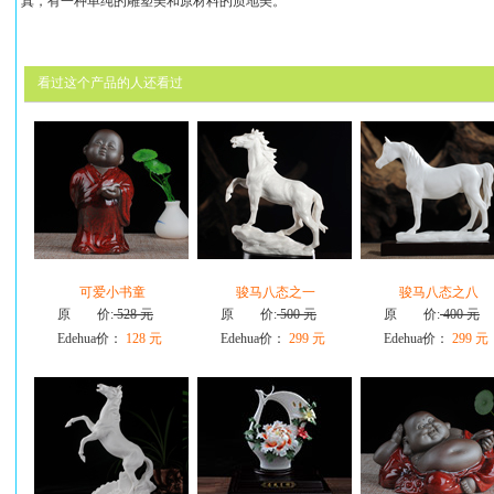
真，有一种单纯的雕塑美和原材料的质地美。
看过这个产品的人还看过
可爱小书童
骏马八态之一
骏马八态之八
原 价:
528 元
原 价:
500 元
原 价:
400 元
Edehua价：
128 元
Edehua价：
299 元
Edehua价：
299 元