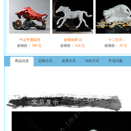
牛运亨通如意
纵横驰骋 白
十二生肖--
促销价：
598 元
促销价：
628 元
促销价：
29 元
商品信息
定购方式
送货方式
付款方式
常见问题