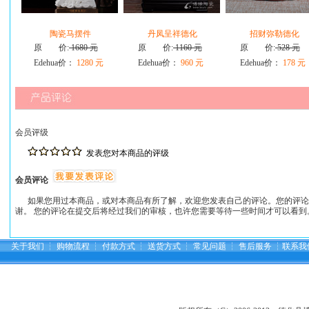
陶瓷马摆件
丹凤呈祥德化
招财弥勒德化
原 价:
1680 元
原 价:
1160 元
原 价:
528 元
Edehua价：
1280 元
Edehua价：
960 元
Edehua价：
178 元
会员评级
发表您对本商品的评级
会员评论
如果您用过本商品，或对本商品有所了解，欢迎您发表自己的评论。您的评论
谢。 您的评论在提交后将经过我们的审核，也许您需要等待一些时间才可以看到
关于我们
┆
购物流程
┆
付款方式
┆
送货方式
┆
常见问题
┆
售后服务
┆
联系我