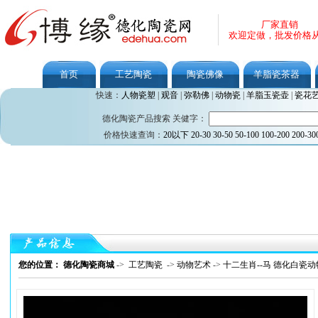
厂家直销
欢迎定做，批发价格
首页
工艺陶瓷
陶瓷佛像
羊脂瓷茶器
快速：
人物瓷塑
|
观音
|
弥勒佛
|
动物瓷
|
羊脂玉瓷壶
|
瓷花
德化陶瓷产品搜索 关健字：
价格快速查询：
20以下
20-30
30-50
50-100
100-200
200-30
您的位置： 德化陶瓷商城
->
工艺陶瓷
->
动物艺术
->
十二生肖--马 德化白瓷